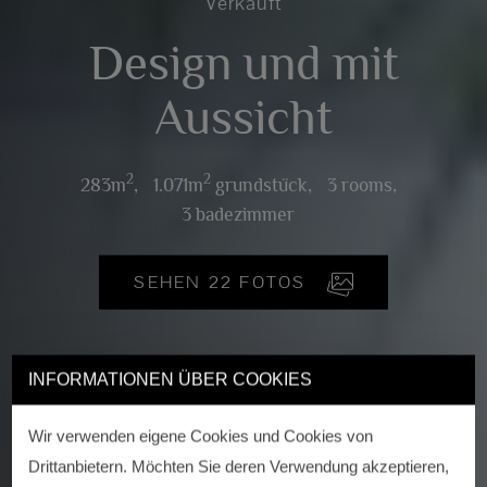
Verkauft
Design und mit
Aussicht
2
2
283m
,
1.071m
grundstück,
3 rooms,
3 badezimmer
SEHEN 22 FOTOS
INFORMATIONEN ÜBER COOKIES
Wir verwenden eigene Cookies und Cookies von
Drittanbietern. Möchten Sie deren Verwendung akzeptieren,