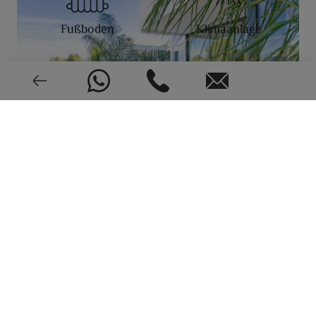
Fußboden
Klimaanlage
Alarm
Neu oder gebraucht
2021
EPC: In Bearbeitung