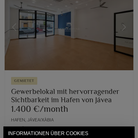
Previous
Next
GEMIETET
Gewerbelokal mit hervorragender
Sichtbarkeit im Hafen von Jávea
1.400 €/month
HAFEN, JÁVEA/XÀBIA
2
80m
,
1 badezimmer
INFORMATIONEN ÜBER COOKIES