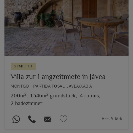
Previous
Next
GEMIETET
Villa zur Langzeitmiete in Jávea
MONTGÓ – PARTIDA TOSAL, JÁVEA/XÀBIA
2
2
200m
,
1.346m
grundstück,
4 rooms,
2 badezimmer
REF. V-606