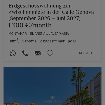
Erdgeschosswohnung zur
Zwischenmiete in der Calle Génova
(September 2026 – Juni 2027)
1.300 €/month
MONTAÑAR – EL ARENAL, JÁVEA/XÀBIA
2
118m
,
3 rooms,
2 badezimmer,
pool
REF. A-1490
Previous
Next