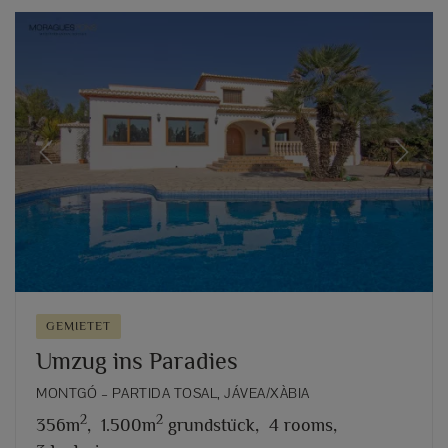
Previous
Next
GEMIETET
Umzug ins Paradies
MONTGÓ – PARTIDA TOSAL, JÁVEA/XÀBIA
2
2
356m
,
1.500m
grundstück,
4 rooms,