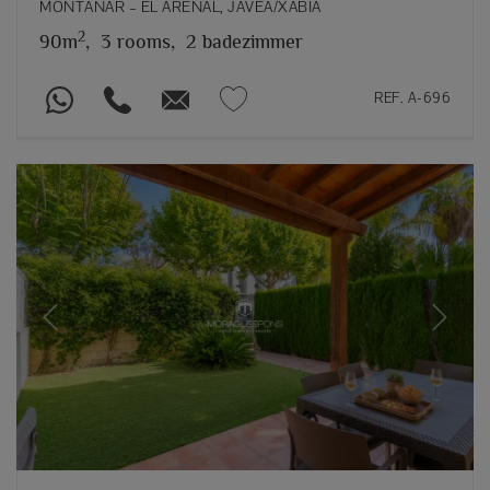
MONTAÑAR – EL ARENAL, JÁVEA/XÀBIA
2
90m
,
3 rooms,
2 badezimmer
REF. A-696
Previous
Next