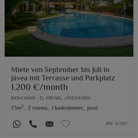
Previous
Next
Miete von September bis Juli in
Jávea mit Terrasse und Parkplatz
1.200 €/month
MONTAÑAR – EL ARENAL, JÁVEA/XÀBIA
2
73m
,
2 rooms,
1 badezimmer,
pool
REF. A-1701