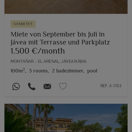
GEMIETET
Miete von September bis Juli in
Jávea mit Terrasse und Parkplatz
1.500 €/month
MONTAÑAR – EL ARENAL, JÁVEA/XÀBIA
2
100m
,
3 rooms,
2 badezimmer,
pool
REF. A-1703