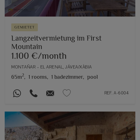
GEMIETET
Langzeitvermietung im First
Mountain
1.100 €/month
MONTAÑAR – EL ARENAL, JÁVEA/XÀBIA
2
65m
,
1 rooms,
1 badezimmer,
pool
REF. A-6004