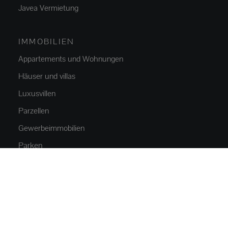
Javea Vermietung
IMMOBILIEN
Appartements und Wohnungen
Häuser und villas
Luxusvillen
Parzellen
Gewerbeimmobilien
Parken
NEUBAU
Appartements und Wohnungen
Häuser und villas