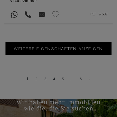
3 badezimmer
REF. V-637
WEITERE EIGENSCHAFTEN ANZEIGEN
1
2
3
4
5
…
6
(current)
Wir haben mehr Immobilien
wie die, die Sie suchen