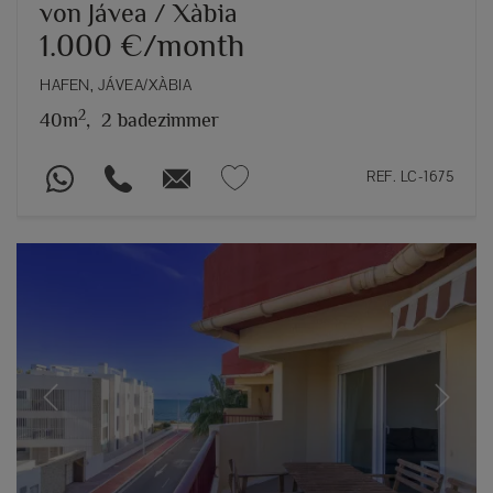
von Jávea / Xàbia
1.000 €/month
HAFEN, JÁVEA/XÀBIA
2
40m
,
2 badezimmer
REF. LC-1675
Previous
Next