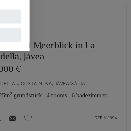
A
illa mit Meerblick in La
ella, Jávea
.000 €
DELLA – COSTA NOVA, JÁVEA/XÀBIA
2
25m
grundstück,
4 rooms,
6 badezimmer
REF. V-1694