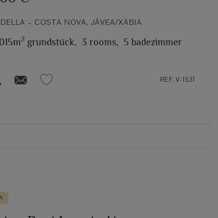
DELLA – COSTA NOVA, JÁVEA/XÀBIA
2
.015m
grundstück,
3 rooms,
5 badezimmer
REF. V-1531
A