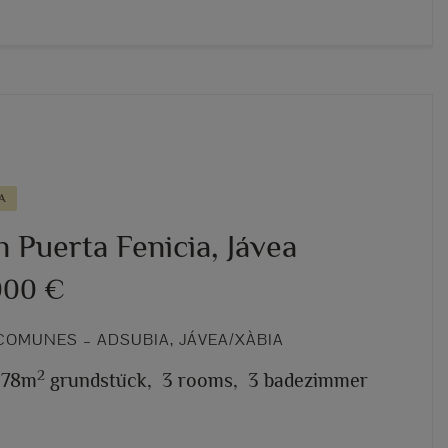
A
in Puerta Fenicia, Jávea
000 €
COMUNES – ADSUBIA, JÁVEA/XÀBIA
2
978m
grundstück,
3 rooms,
3 badezimmer