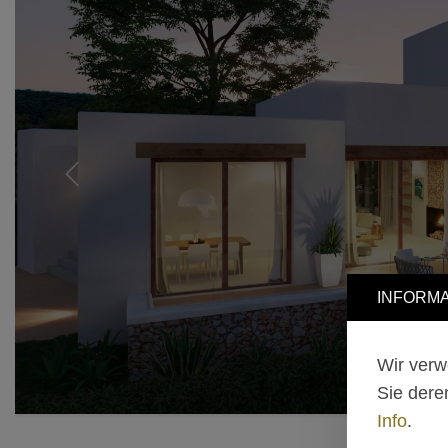
Previous
INFORMA
Wir verw
Sie dere
Info
.