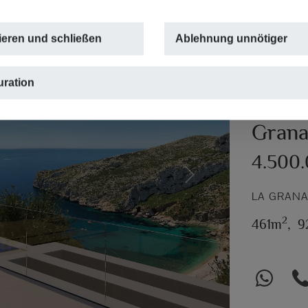
ieren und schließen
Ablehnung unnötiger
LUXUSVILL
uration
Luxusv
Granad
4.500
Next
LA GRANA
2
461m
,
9