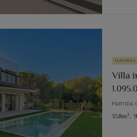
LUXUSVILL
Villa 
1.095.
PARTIDA 
Next
2
358m
,