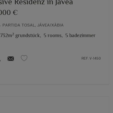
ive Residenz in Jávea
.000 €
 PARTIDA TOSAL, JÁVEA/XÀBIA
2
.732m
grundstück,
5 rooms,
5 badezimmer
REF. V-1450