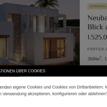
LUXUSVILL
Neuba
Blick
1.525.
Next
PARTIDA 
2
260m
,
TIONEN ÜBER COOKIES
enden eigene Cookies und Cookies von Drittanbietern.
n Verwendung akzeptieren, konfigurieren oder ablehne