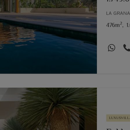
Next
LA GRANA
2
476m
,
1
LUXUSVILL