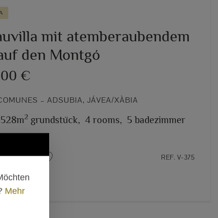
A
uvilla mit atemberaubendem
 auf den Montgó
000 €
COMUNES – ADSUBIA, JÁVEA/XÀBIA
2
1.528m
grundstück,
4 rooms,
5 badezimmer
REF. V-375
 Möchten
n?
Mehr