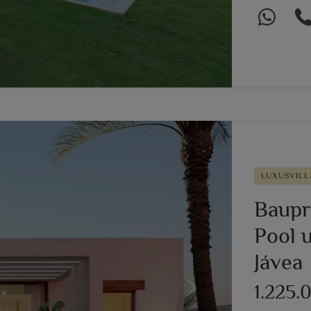
LUXUSVILL
Baupr
Pool u
Jávea
1.225.
Next