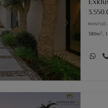
Exklus
3.550
MONTGÓ –
Next
2
380m
,
1