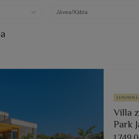
Jávea/Xàbia
ea
LUXUSVILL
Villa
Park 
1.749.