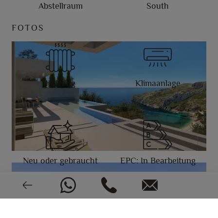
Abstellraum
South
FOTOS
Heizung
Klimaanlage
Neu oder gebraucht
EPC: In Bearbeitung