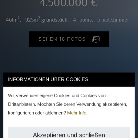
4.500.000 €
2
2
461m
,
925m
grundstück,
4 rooms,
6 badezimmer
SEHEN 18 FOTOS
INFORMATIONEN ÜBER COOKIES
Wir verwenden eigene Cookies und Cookies von
Drittanbietern. Möchten Sie deren Verwendung akzeptieren,
konfigurieren oder ablehnen?
Mehr Info
.
Akzeptieren und schließen