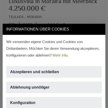
Luxusvilla in Moraira mit Meerblick
4.250.000 €
TEULADA – MORAIRA
2
2
510m
,
1.601m
grundstück,
4 rooms,
INFORMATIONEN ÜBER COOKIES
5 badezimmer
Wir verwenden eigene Cookies und Cookies von
REF. V-1695
Drittanbietern. Möchten Sie deren Verwendung akzeptieren,
konfigurieren oder ablehnen?
Mehr Info
.
Akzeptieren und schließen
Ablehnung unnötiger
Previous
Next
Konfiguration