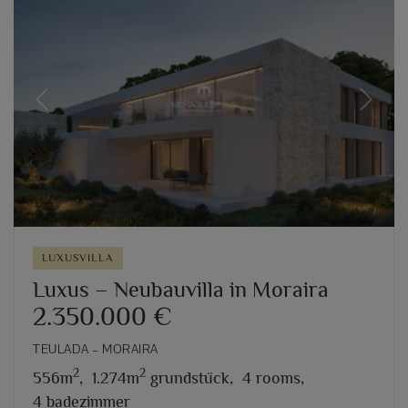
Previous
Next
LUXUSVILLA
Luxus – Neubauvilla in Moraira
2.350.000 €
TEULADA – MORAIRA
2
2
556m
,
1.274m
grundstück,
4 rooms,
4 badezimmer