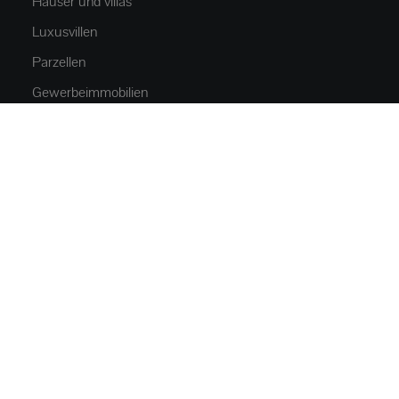
Häuser und villas
Luxusvillen
Parzellen
Gewerbeimmobilien
Parken
NEUBAU
Appartements und Wohnungen
Häuser und villas
ÜBER UNS
Über uns
Kontakt