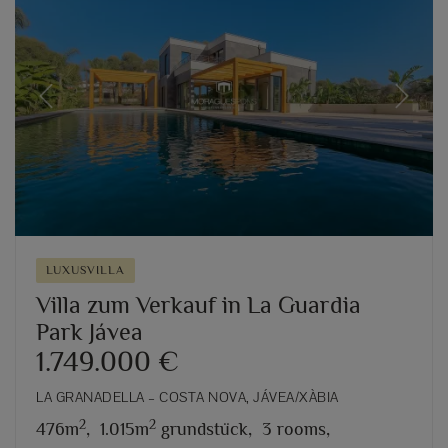
Previous
Next
LUXUSVILLA
Villa zum Verkauf in La Guardia
Park Jávea
1.749.000 €
LA GRANADELLA – COSTA NOVA, JÁVEA/XÀBIA
2
2
476m
,
1.015m
grundstück,
3 rooms,