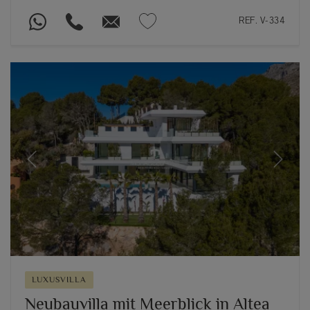
REF. V-334
Previous
Next
LUXUSVILLA
Neubauvilla mit Meerblick in Altea