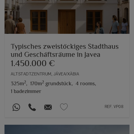
Typisches zweistöckiges Stadthaus
und Geschäftsräume in Javea
1.450.000 €
ALTSTADTZENTRUM, JÁVEA/XÀBIA
2
2
325m
,
170m
grundstück,
4 rooms,
1 badezimmer
REF. VP08