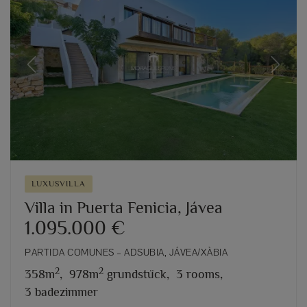
Previous
Next
LUXUSVILLA
Villa in Puerta Fenicia, Jávea
1.095.000 €
PARTIDA COMUNES – ADSUBIA, JÁVEA/XÀBIA
2
2
358m
,
978m
grundstück,
3 rooms,
3 badezimmer