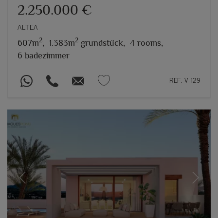
2.250.000 €
ALTEA
2
2
607m
,
1.383m
grundstück,
4 rooms,
6 badezimmer
REF. V-129
Previous
Next