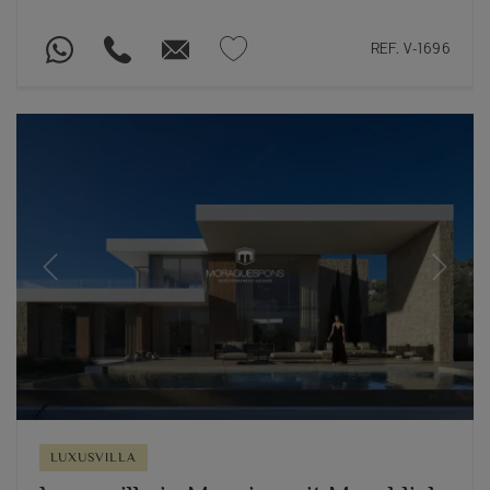
REF. V-1696
Previous
Next
LUXUSVILLA