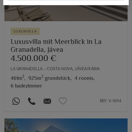
LUXUSVILLA
Luxusvilla mit Meerblick in La
Granadella, Jávea
4.500.000 €
LA GRANADELLA – COSTA NOVA, JÁVEA/XÀBIA
2
2
461m
,
925m
grundstück,
4 rooms,
6 badezimmer
REF. V-1694