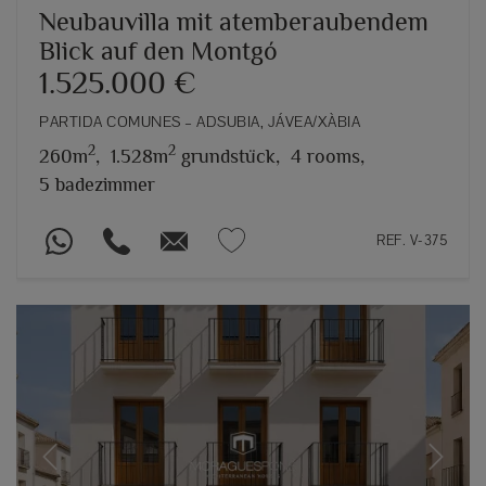
Neubauvilla mit atemberaubendem
Blick auf den Montgó
1.525.000 €
PARTIDA COMUNES – ADSUBIA, JÁVEA/XÀBIA
2
2
260m
,
1.528m
grundstück,
4 rooms,
5 badezimmer
REF. V-375
Previous
Next