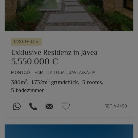
LUXUSVILLA
Exklusive Residenz in Jávea
3.550.000 €
MONTGÓ – PARTIDA TOSAL, JÁVEA/XÀBIA
2
2
380m
,
1.732m
grundstück,
5 rooms,
5 badezimmer
REF. V-1450