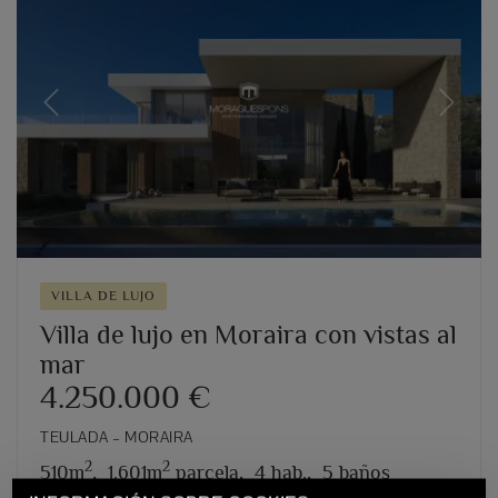
Previous
Next
VILLA DE LUJO
Villa de lujo en Moraira con vistas al
mar
4.250.000 €
TEULADA – MORAIRA
2
2
510m
,
1.601m
parcela,
4 hab.,
5 baños