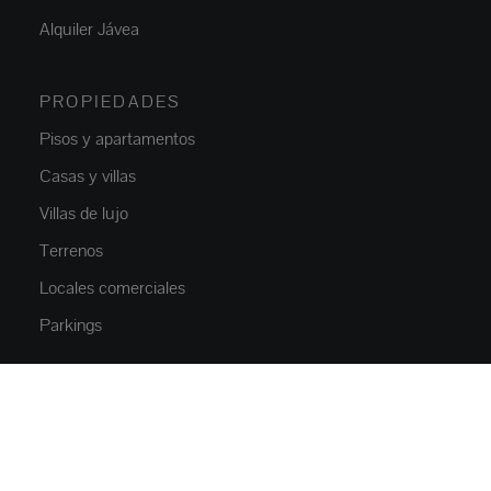
Alquiler Jávea
PROPIEDADES
Pisos y apartamentos
Casas y villas
Villas de lujo
Terrenos
Locales comerciales
Parkings
OBRA NUEVA
Pisos y apartamentos
Casas y villas