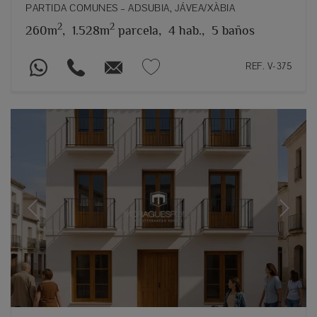
PARTIDA COMUNES – ADSUBIA, JÁVEA/XÀBIA
2
2
260m
,
1.528m
parcela,
4 hab.,
5 baños
REF. V-375
Previous
Next