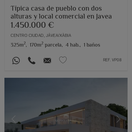
Típica casa de pueblo con dos
alturas y local comercial en Javea
1.450.000 €
CENTRO CIUDAD, JÁVEA/XÀBIA
2
2
325m
,
170m
parcela,
4 hab.,
1 baños
REF. VP08
Previous
Next