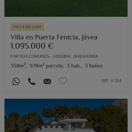
VILLA DE LUJO
Villa en Puerta Fenicia, Jávea
1.095.000 €
PARTIDA COMUNES – ADSUBIA, JÁVEA/XÀBIA
2
2
358m
,
978m
parcela,
3 hab.,
3 baños
REF. V-334