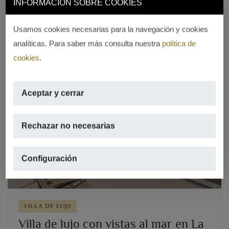
INFORMACIÓN SOBRE COOKIES
REF. V-1695
Usamos cookies necesarias para la navegación y cookies
analíticas. Para saber más consulta nuestra
política de
cookies
.
Aceptar y cerrar
Previous
Next
Rechazar no necesarias
Configuración
VILLA DE LUJO
Villa de lujo con vistas al mar en La