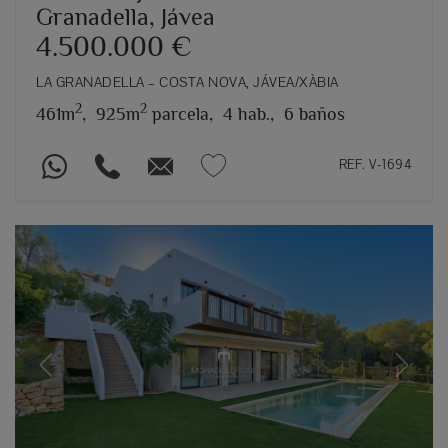
Granadella, Jávea
4.500.000 €
LA GRANADELLA – COSTA NOVA, JÁVEA/XÀBIA
2
2
461m
,
925m
parcela,
4 hab.,
6 baños
REF. V-1694
Previous
Next