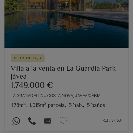
Previous
Next
VILLA DE LUJO
Villa a la venta en La Guardia Park
Jávea
1.749.000 €
LA GRANADELLA – COSTA NOVA, JÁVEA/XÀBIA
2
2
476m
,
1.015m
parcela,
3 hab.,
5 baños
REF. V-1531