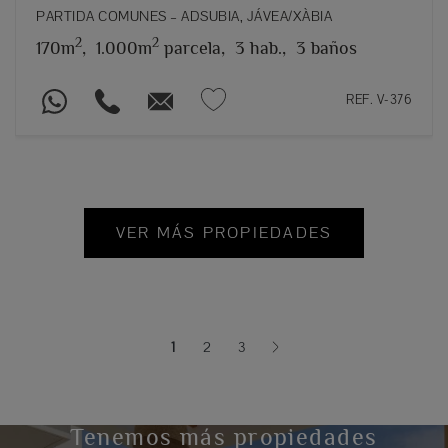
PARTIDA COMUNES – ADSUBIA, JÁVEA/XÀBIA
2
2
170m
,
1.000m
parcela,
3 hab.,
3 baños
REF. V-376
VER MÁS PROPIEDADES
1
2
3
(current)
Tenemos más propiedades