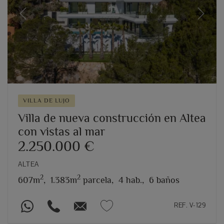
Previous
Next
VILLA DE LUJO
Villa de nueva construcción en Altea
con vistas al mar
2.250.000 €
ALTEA
2
2
607m
,
1.383m
parcela,
4 hab.,
6 baños
REF. V-129