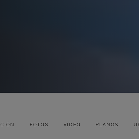
PCIÓN
FOTOS
VIDEO
PLANOS
U