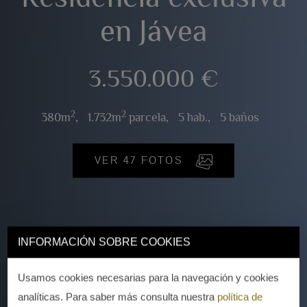
en Jávea
3.550.000 €
2
2
380m
,
1.732m
parcela,
5 hab.,
5 baños
VER 47 FOTOS
INFORMACIÓN SOBRE COOKIES
Usamos cookies necesarias para la navegación y cookies
analíticas. Para saber más consulta nuestra
política de