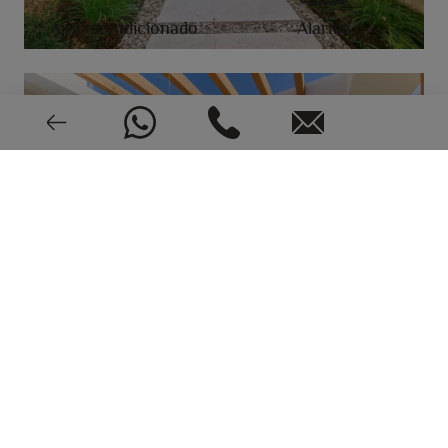
Aire acondicionado
Alarma
Nuevo o seminuevo
CEE: En trámite