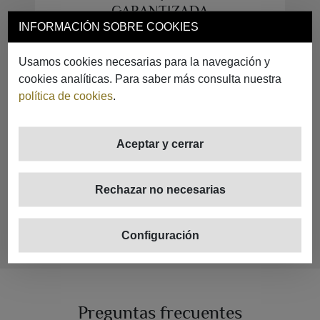
GARANTIZADA
INFORMACIÓN SOBRE COOKIES
Garantizamos la compra y nunca pagarás
más por nuestros servicios. Tener tu PSI
Usamos cookies necesarias para la navegación y
solo para ti no es sinónimo de un mayor
cookies analíticas. Para saber más consulta nuestra
coste en el precio final. Todos nuestros PSI
política de cookies
.
están entrenados para alcanzar nuestra
estrategia WIN to WIN con la cual nos
aseguramos clientes felices en todas las
Aceptar y cerrar
operaciones de compra.
Rechazar no necesarias
Configuración
Preguntas frecuentes