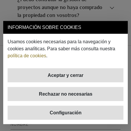
proyectos aunque no haya comprado
la propiedad con vosotros?
INFORMACIÓN SOBRE COOKIES
Usamos cookies necesarias para la navegación y
cookies analíticas. Para saber más consulta nuestra
política de cookies
.
Contacta con MORAGUESPONS
Aceptar y cerrar
Nuestros Asesores Inmobiliarios están a tu entera
disposición siete días a la semana. Si tienes alguna duda,
Rechazar no necesarias
pregunta o simplemente quieres conocernos… contacta
con nosotros y estaremos encantados de atenderte.
Configuración