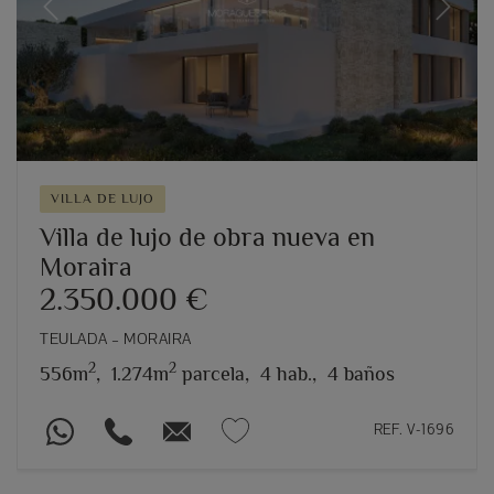
Previous
Next
VILLA DE LUJO
Villa de lujo de obra nueva en
Moraira
2.350.000 €
TEULADA – MORAIRA
2
2
556m
,
1.274m
parcela,
4 hab.,
4 baños
REF. V-1696