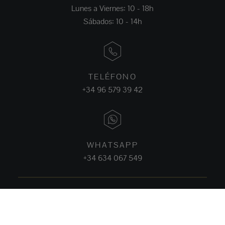
Lunes a Viernes: 10 - 18h
Sábados: 10 - 14h
TELÉFONO
+34 96 579 39 42
WHATSAPP
+34 634 067 549