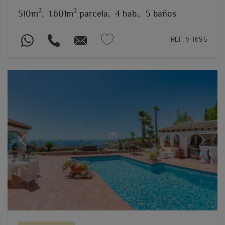
2
2
510m
,
1.601m
parcela,
4 hab.,
5 baños
REF. V-1695
Previous
Next