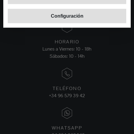
C/ Avda. Ausias March 13, Local 4,
03730 Jávea, Alicante, Spain
Configuración
HORARIO
Lunes a Viernes: 10 - 18h
Sábados: 10 - 14h
TELÉFONO
+34 96 579 39 42
WHATSAPP