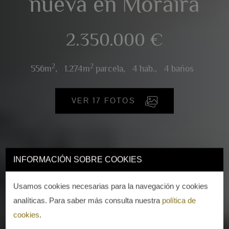
nueva en Moraira
2.350.000 €
2
2
556m
,
1.274m
parcela,
4 hab.,
4 baños
VER 17 FOTOS
INFORMACIÓN SOBRE COOKIES
Usamos cookies necesarias para la navegación y cookies
analíticas. Para saber más consulta nuestra
política de
cookies
.