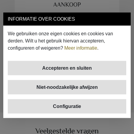
AANKOOP
Wij garanderen de aankoop: je betaalt nooit
INFORMATIE OVER COOKIES
meer voor onze diensten. Een eigen PSI
betekent geen hogere eindprijs. Al onze
We gebruiken onze eigen cookies en cookies van
PSI's zijn getraind om volgens onze WIN to
derden. Wilt u het gebruik hiervan accepteren,
WIN-strategie te werken, waarmee we
configureren of weigeren?
Meer informatie
.
tevreden klanten garanderen bij elke
aankoop.
Accepteren en sluiten
Niet-noodzakelijke afwijzen
Configuratie
Veelgestelde vragen