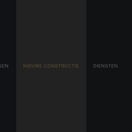
FLATS EN APPARTEMENTEN
HUIZEN EN VILLA'S
NIEUWE FLATS EN APP
LUXE VILLA
NIE
GEN
NIEUWE CONSTRUCTIE
DIENSTEN