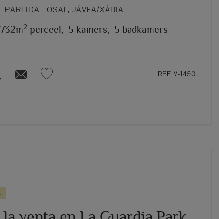
 PARTIDA TOSAL, JÁVEA/XÀBIA
2
.732m
perceel,
5 kamers,
5 badkamers
REF. V-1450
A
a la venta en La Guardia Park