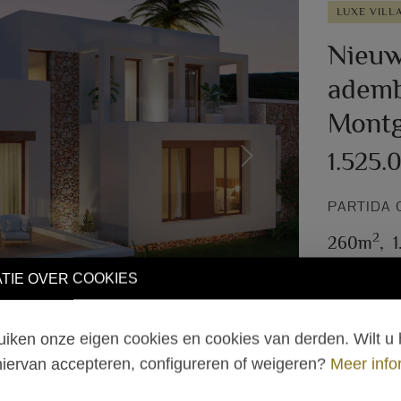
LUXE VILL
Nieuw
ademb
Mont
1.525.
Next
PARTIDA 
2
260m
,
TIE OVER COOKIES
iken onze eigen cookies en cookies van derden. Wilt u 
hiervan accepteren, configureren of weigeren?
Meer info