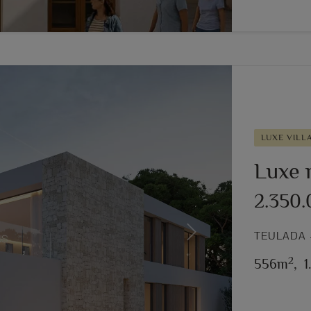
LUXE VILL
Luxe 
2.350
TEULADA 
Next
2
556m
,
1