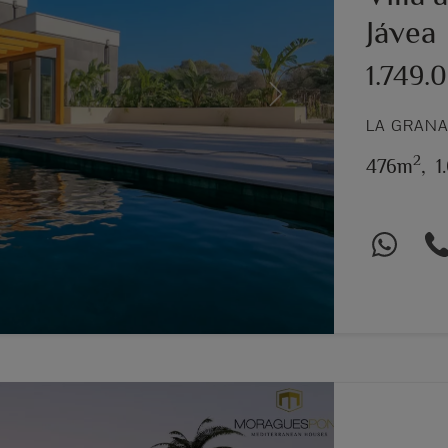
Jávea
1.749.
Next
LA GRANA
2
476m
,
1