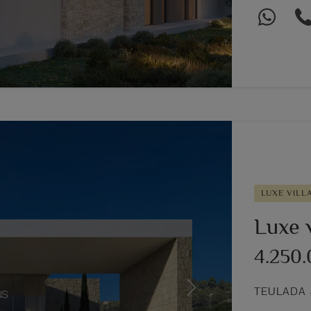
LUXE VILL
Luxe v
4.250
TEULADA 
Next