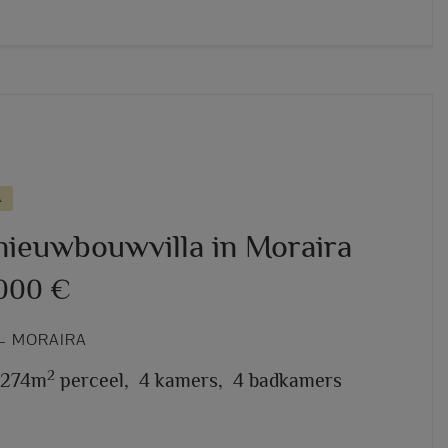
A
nieuwbouwvilla in Moraira
.000 €
– MORAIRA
2
.274m
perceel,
4 kamers,
4 badkamers