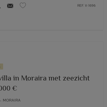
REF. V-1696
A
illa in Moraira met zeezicht
.000 €
– MORAIRA