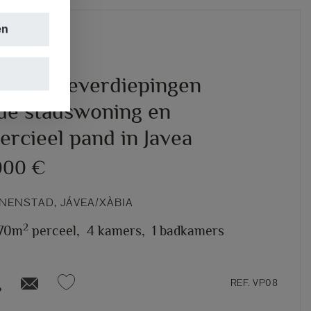
en
che tweeverdiepingen
nde stadswoning en
rcieel pand in Javea
000 €
NENSTAD, JÁVEA/XÀBIA
2
170m
perceel,
4 kamers,
1 badkamers
REF. VP08