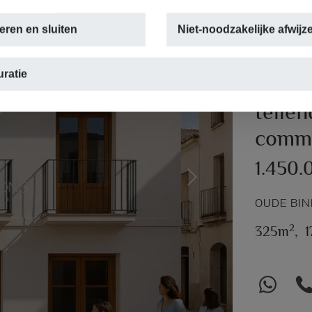
eren en sluiten
Niet-noodzakelijke afwijz
ratie
Typis
telle
comme
1.450.
Next
OUDE BIN
2
325m
,