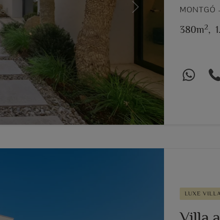
MONTGÓ –
Next
2
380m
,
1
LUXE VILL
Villa 