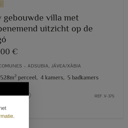
A
 gebouwde villa met
enemend uitzicht op de
gó
000 €
COMUNES – ADSUBIA, JÁVEA/XÀBIA
2
1.528m
perceel,
4 kamers,
5 badkamers
REF. V-375
het
rmatie
.