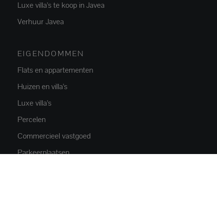
Luxe villa's te koop in Javea
Verhuur Javea
EIGENDOMMEN
Flats en appartementen
Huizen en villa's
Luxe villa's
Percelen
Commercieel vastgoed
Parkeerplaatsen
NIEUWBOUW
Nieuwe flats en appartementen