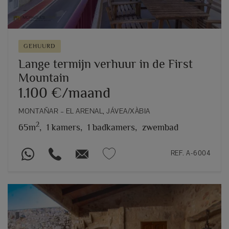
GEHUURD
Lange termijn verhuur in de First
Mountain
1.100 €/maand
MONTAÑAR – EL ARENAL, JÁVEA/XÀBIA
2
65m
,
1 kamers,
1 badkamers,
zwembad
REF. A-6004