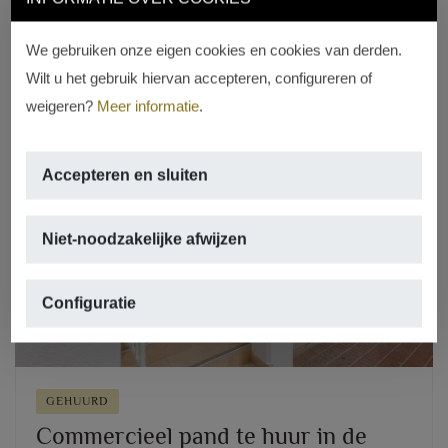
REF. LC-1688
We gebruiken onze eigen cookies en cookies van derden.
Wilt u het gebruik hiervan accepteren, configureren of
weigeren?
Meer informatie
.
Accepteren en sluiten
Previous
Next
Niet-noodzakelijke afwijzen
Configuratie
GEHUURD
Commercieel pand te huur in de