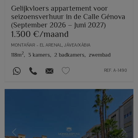
Gelijkvloers appartement voor
seizoensverhuur in de Calle Génova
(September 2026 – Juni 2027)
1.300 €/maand
MONTAÑAR – EL ARENAL, JÁVEA/XÀBIA
2
118m
,
3 kamers,
2 badkamers,
zwembad
REF. A-1490
Previous
Next