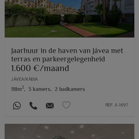
Jaarhuur in de haven van Jávea met
terras en parkeergelegenheid
1.600 €/maand
JÁVEA/XÀBIA
2
118m
,
3 kamers,
2 badkamers
REF. A-1697