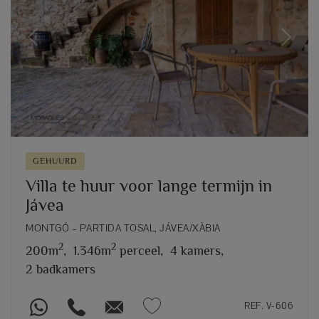
Previous
Next
GEHUURD
Villa te huur voor lange termijn in
Jávea
MONTGÓ – PARTIDA TOSAL, JÁVEA/XÀBIA
2
2
200m
,
1.346m
perceel,
4 kamers,
2 badkamers
REF. V-606