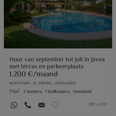
Previous
Next
Huur van september tot juli in Jávea
met terras en parkeerplaats
1.200 €/maand
MONTAÑAR – EL ARENAL, JÁVEA/XÀBIA
2
73m
,
2 kamers,
1 badkamers,
zwembad
REF. A-1701