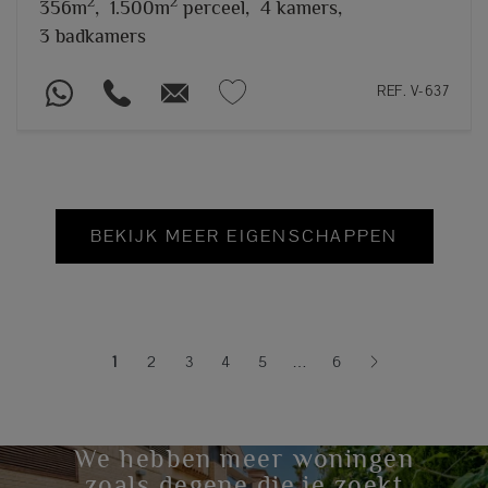
2
2
356m
,
1.500m
perceel,
4 kamers,
3 badkamers
REF. V-637
BEKIJK MEER EIGENSCHAPPEN
1
2
3
4
5
…
6
(current)
We hebben meer woningen
zoals degene die je zoekt