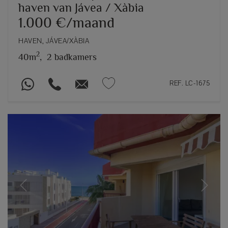
haven van Jávea / Xàbia
1.000 €/maand
HAVEN, JÁVEA/XÀBIA
2
40m
,
2 badkamers
REF. LC-1675
Previous
Next