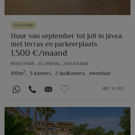
GEHUURD
Huur van september tot juli in Jávea
met terras en parkeerplaats
1.500 €/maand
MONTAÑAR – EL ARENAL, JÁVEA/XÀBIA
2
100m
,
3 kamers,
2 badkamers,
zwembad
REF. A-1703