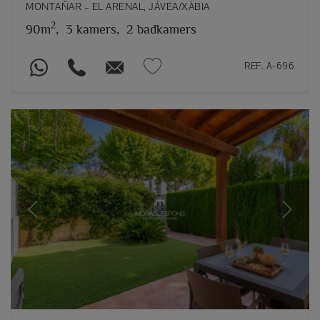
MONTAÑAR – EL ARENAL, JÁVEA/XÀBIA
2
90m
,
3 kamers,
2 badkamers
REF. A-696
Previous
Next