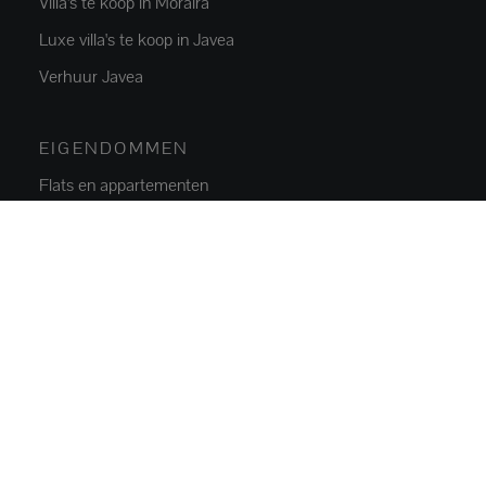
Villa's te koop in Moraira
Luxe villa's te koop in Javea
Verhuur Javea
EIGENDOMMEN
Flats en appartementen
Huizen en villa's
Luxe villa's
Percelen
Commercieel vastgoed
Parkeerplaatsen
NIEUWBOUW
Nieuwe flats en appartementen