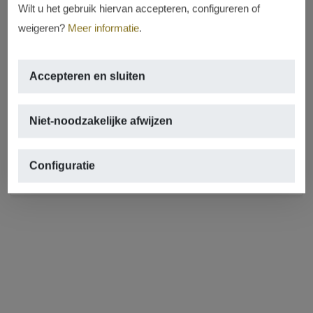
Wilt u het gebruik hiervan accepteren, configureren of
weigeren?
Meer informatie
.
NIEUWBOUW
Accepteren en sluiten
Residencial UNIC
Oude binnenstad, Jávea – Xàbia
Niet-noodzakelijke afwijzen
58 EIGENDOMMEN MET 2 EN 3 SLAAPKAMERS
Configuratie
REF. 8