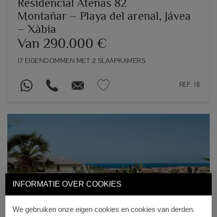
Residencial Atenas 82
Montañar – Playa del arenal, Jávea
– Xàbia
Van 290.000 €
17 EIGENDOMMEN MET 2 SLAAPKAMERS
REF. 18
INFORMATIE OVER COOKIES
Previous
Next
We gebruiken onze eigen cookies en cookies van derden.