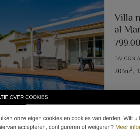
Villa 
al Mar
799.0
Next
BALCÓN A
2
203m
,
TIE OVER COOKIES
iken onze eigen cookies en cookies van derden. Wilt u 
hiervan accepteren, configureren of weigeren?
Meer info