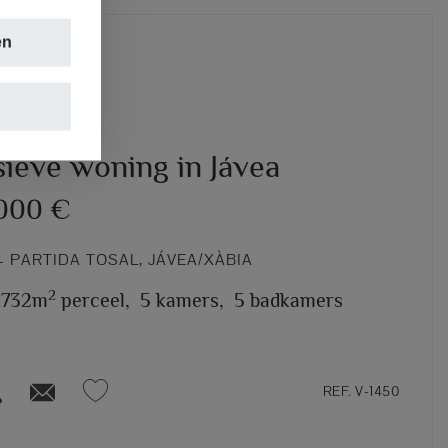
en
A
sieve woning in Jávea
.000 €
 PARTIDA TOSAL, JÁVEA/XÀBIA
2
.732m
perceel,
5 kamers,
5 badkamers
REF. V-1450