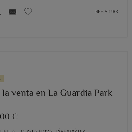
REF. V-1488
A
a la venta en La Guardia Park
000 €
DELLA – COSTA NOVA, JÁVEA/XÀBIA