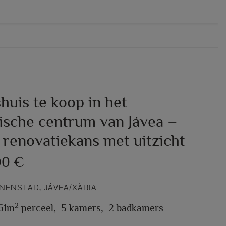
huis te koop in het
rische centrum van Jávea –
 renovatiekans met uitzicht
00 €
NENSTAD, JÁVEA/XÀBIA
2
61m
perceel,
5 kamers,
2 badkamers