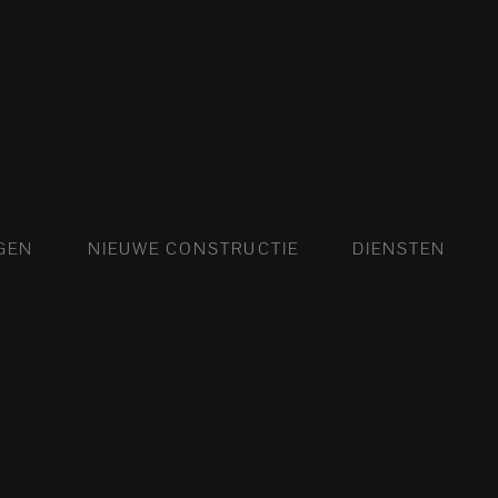
FLATS EN APPARTEMENTEN
HUIZEN EN VILLA'S
NIEUWE FLATS EN APP
LUXE VILLA
NIE
GEN
NIEUWE CONSTRUCTIE
DIENSTEN