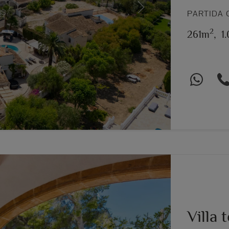
Next
PARTIDA 
2
261m
,
1
Villa 