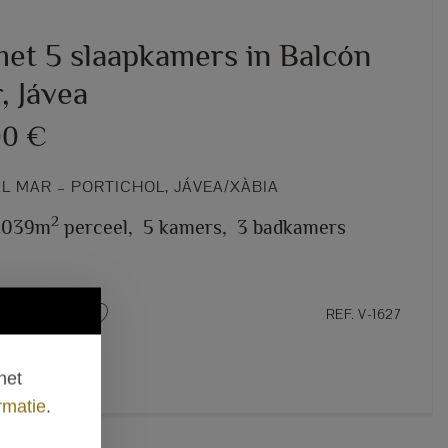
met 5 slaapkamers in Balcón
, Jávea
00 €
L MAR – PORTICHOL, JÁVEA/XÀBIA
2
1.039m
perceel,
5 kamers,
3 badkamers
REF. V-1627
het
rmatie
.