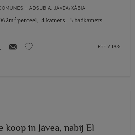
COMUNES – ADSUBIA, JÁVEA/XÀBIA
2
.062m
perceel,
4 kamers,
3 badkamers
REF. V-1708
te koop in Jávea, nabij El