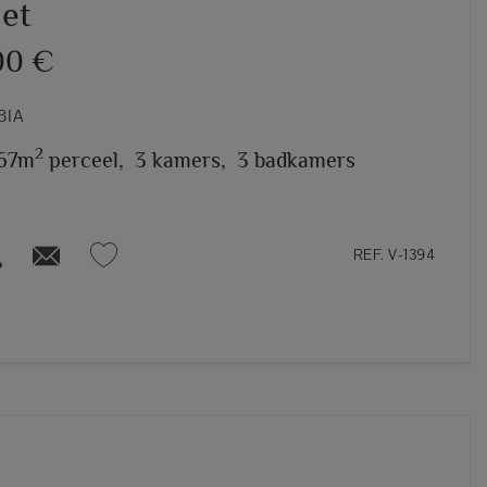
let
00 €
BIA
2
67m
perceel,
3 kamers,
3 badkamers
REF. V-1394