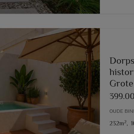
Dorps
histo
Grote
399.0
Next
OUDE BIN
2
232m
,
1