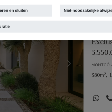
eren en sluiten
Niet-noodzakelijke afwijz
ratie
LUXE VILL
Exclu
3.550
MONTGÓ –
Next
2
380m
,
1