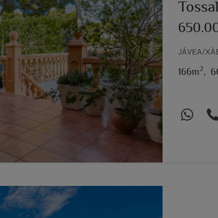
Tossa
650.0
Next
JÁVEA/XÀ
2
166m
,
6