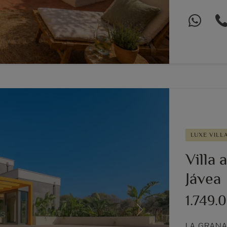
LUXE VILL
Villa 
Jávea
1.749.
Next
LA GRANA