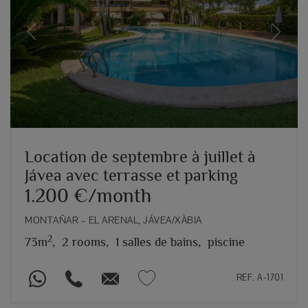
Previous
Next
Location de septembre à juillet à
Jávea avec terrasse et parking
1.200 €/month
MONTAÑAR – EL ARENAL, JÁVEA/XÀBIA
2
73m
,
2 rooms,
1 salles de bains,
piscine
REF. A-1701