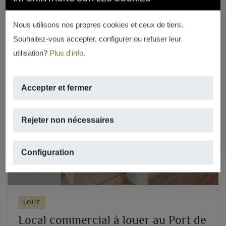
REF. LC-1688
Nous utilisons nos propres cookies et ceux de tiers.
Souhaitez-vous accepter, configurer ou refuser leur
utilisation?
Plus d'info
.
Accepter et fermer
Previous
Next
Rejeter non nécessaires
Configuration
LOUÉ
Local commercial à louer au Port de