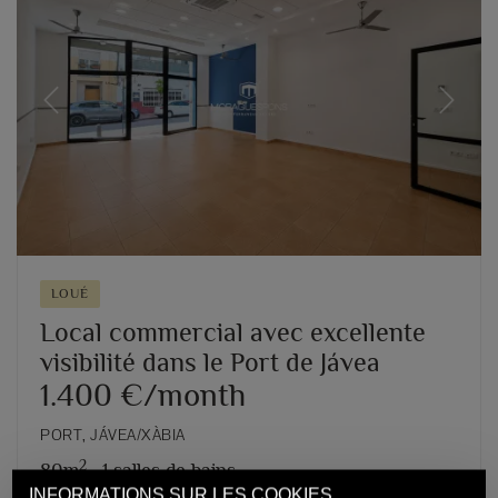
Previous
Next
LOUÉ
Local commercial avec excellente
visibilité dans le Port de Jávea
1.400 €/month
PORT, JÁVEA/XÀBIA
2
80m
,
1 salles de bains
INFORMATIONS SUR LES COOKIES