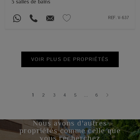
3 salles de bains
REF. V-637
VOIR PLUS DE PROPRIÉTÉS
1
2
3
4
5
…
6
(current)
Nous avons d'autres
propriétés comme celle que
vous recherchez