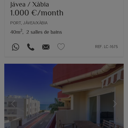
Jávea / Xàbia
1.000 €/month
PORT, JÁVEA/XÀBIA
2
40m
,
2 salles de bains
REF. LC-1675
Previous
Next