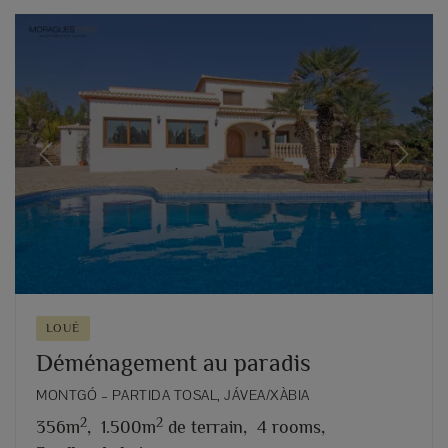
Previous
Next
LOUÉ
Déménagement au paradis
MONTGÓ – PARTIDA TOSAL, JÁVEA/XÀBIA
2
2
356m
,
1.500m
de terrain,
4 rooms,