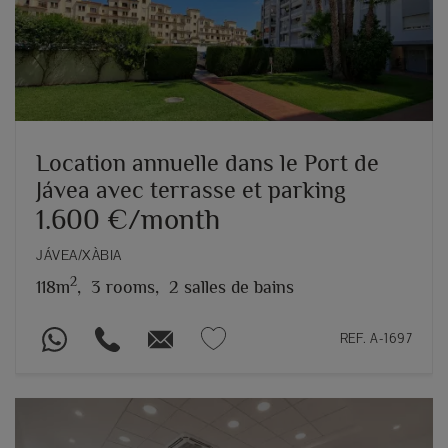
Location annuelle dans le Port de
Jávea avec terrasse et parking
1.600 €/month
JÁVEA/XÀBIA
2
118m
,
3 rooms,
2 salles de bains
REF. A-1697