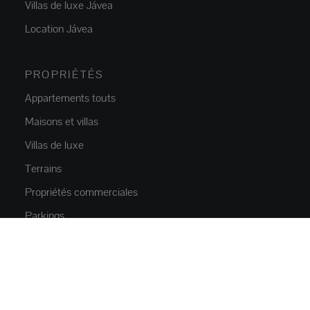
Villas de luxe Jávea
Location Jávea
PROPRIÉTÉS
Appartements touts
Maisons et villas
Villas de luxe
Terrains
Propriétés commerciales
Parkings
NOUVELLE CONSTRUCTION
Appartements
Maisons et villas