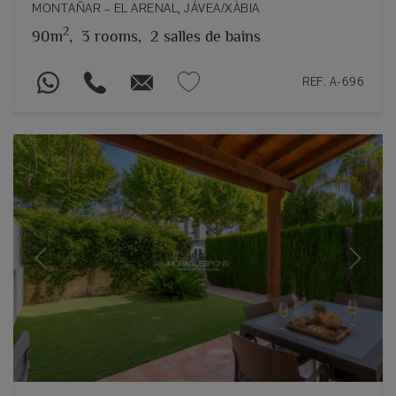
MONTAÑAR – EL ARENAL, JÁVEA/XÀBIA
2
90m
,
3 rooms,
2 salles de bains
REF. A-696
Previous
Next