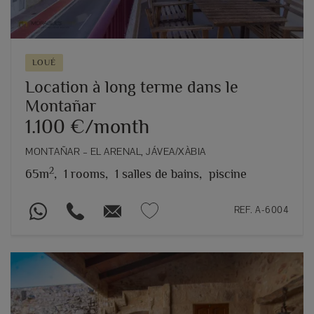
LOUÉ
Location à long terme dans le
Montañar
1.100 €/month
MONTAÑAR – EL ARENAL, JÁVEA/XÀBIA
2
65m
,
1 rooms,
1 salles de bains,
piscine
REF. A-6004