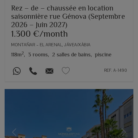
Rez – de – chaussée en location
saisonnière rue Génova (Septembre
2026 – Juin 2027)
1.300 €/month
MONTAÑAR – EL ARENAL, JÁVEA/XÀBIA
2
118m
,
3 rooms,
2 salles de bains,
piscine
REF. A-1490
Previous
Next