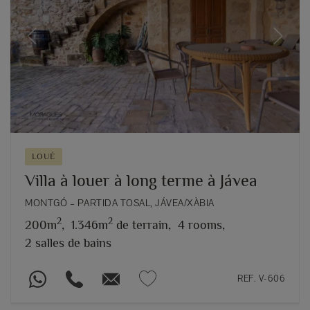
Previous
Next
LOUÉ
Villa à louer à long terme à Jávea
MONTGÓ – PARTIDA TOSAL, JÁVEA/XÀBIA
2
2
200m
,
1.346m
de terrain,
4 rooms,
2 salles de bains
REF. V-606