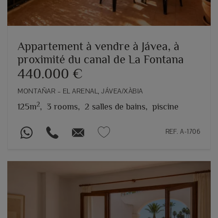
Appartement à vendre à Jávea, à
proximité du canal de La Fontana
440.000 €
MONTAÑAR – EL ARENAL, JÁVEA/XÀBIA
2
125m
,
3 rooms,
2 salles de bains,
piscine
REF. A-1706