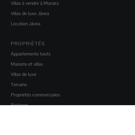
Villas à vendre à Moraira
Villas de luxe Jávea
Location Jávea
PROPRIÉTÉS
Appartements touts
Maisons et villas
Villas de luxe
Terrains
Propriétés commerciales
Parkings
NOUVELLE CONSTRUCTION