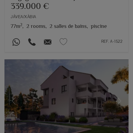
339.000 €
JÁVEA/XÀBIA
2
77m
,
2 rooms,
2 salles de bains,
piscine
REF. A-1522
Previous
Next