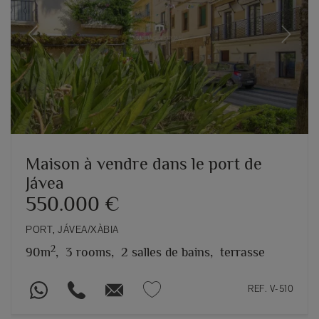
Previous
Next
Maison à vendre dans le port de
Jávea
550.000 €
PORT, JÁVEA/XÀBIA
2
90m
,
3 rooms,
2 salles de bains,
terrasse
REF. V-510