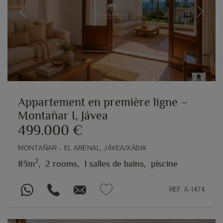
Previous
Next
Appartement en première ligne –
Montañar I, Jávea
499.000 €
MONTAÑAR – EL ARENAL, JÁVEA/XÀBIA
2
83m
,
2 rooms,
1 salles de bains,
piscine
REF. A-1474