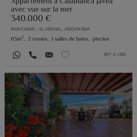
Appartement à Calablanca Jávea
avec vue sur la mer
340.000 €
MONTAÑAR – EL ARENAL, JÁVEA/XÀBIA
2
65m
,
2 rooms,
1 salles de bains,
piscine
REF. A-1380
Previous
Next