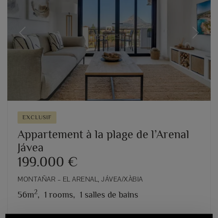
Previous
Next
EXCLUSIF
Appartement à la plage de l’Arenal
Jávea
199.000 €
MONTAÑAR – EL ARENAL, JÁVEA/XÀBIA
2
56m
,
1 rooms,
1 salles de bains