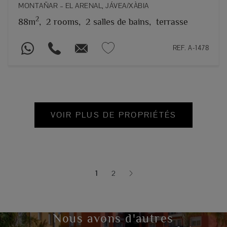
MONTAÑAR – EL ARENAL, JÁVEA/XÀBIA
2
88m
,
2 rooms,
2 salles de bains,
terrasse
REF. A-1478
VOIR PLUS DE PROPRIÉTÉS
1
2
(current)
Nous avons d'autres