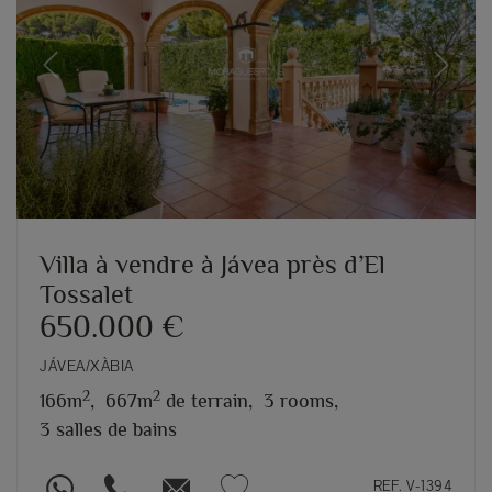
Previous
Next
Villa à vendre à Jávea près d’El
Tossalet
650.000 €
JÁVEA/XÀBIA
2
2
166m
,
667m
de terrain,
3 rooms,
3 salles de bains
REF. V-1394