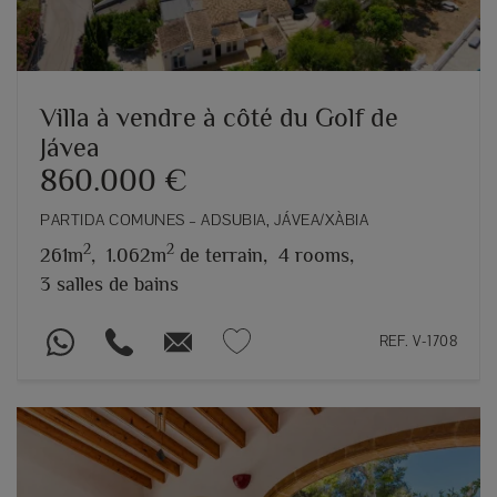
Villa à vendre à côté du Golf de
Jávea
860.000 €
PARTIDA COMUNES – ADSUBIA, JÁVEA/XÀBIA
2
2
261m
,
1.062m
de terrain,
4 rooms,
3 salles de bains
REF. V-1708