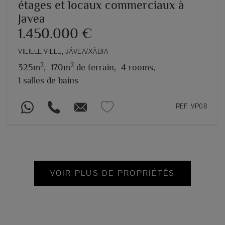
étages et locaux commerciaux à
Javea
1.450.000 €
VIEILLE VILLE, JÁVEA/XÀBIA
2
2
325m
,
170m
de terrain,
4 rooms,
1 salles de bains
REF. VP08
VOIR PLUS DE PROPRIÉTÉS