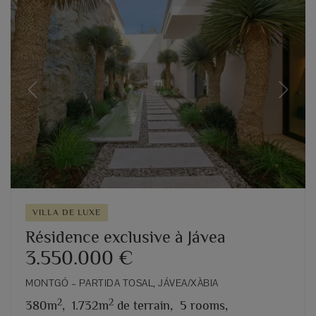
Previous
Next
VILLA DE LUXE
Résidence exclusive à Jávea
3.550.000 €
MONTGÓ – PARTIDA TOSAL, JÁVEA/XÀBIA
2
2
380m
,
1.732m
de terrain,
5 rooms,