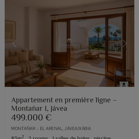
Previous
Next
Appartement en première ligne –
Montañar I, Jávea
499.000 €
MONTAÑAR – EL ARENAL, JÁVEA/XÀBIA
2
83m
,
2 rooms,
1 salles de bains,
piscine