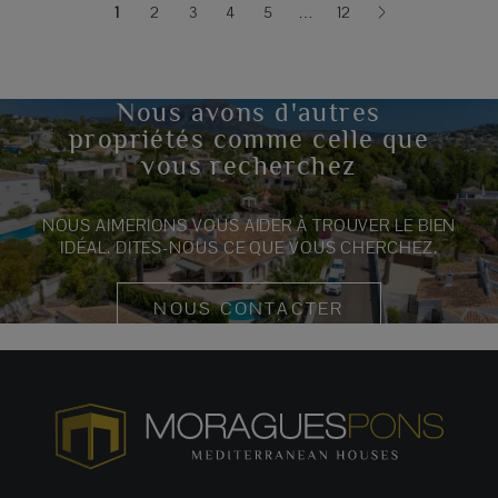
1
2
3
4
5
…
12
(current)
Nous avons d'autres
propriétés comme celle que
vous recherchez
NOUS AIMERIONS VOUS AIDER À TROUVER LE BIEN
IDÉAL. DITES-NOUS CE QUE VOUS CHERCHEZ.
NOUS CONTACTER