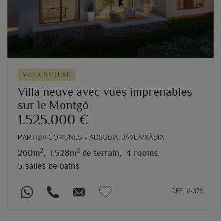
VILLA DE LUXE
Villa neuve avec vues imprenables
sur le Montgó
1.525.000 €
PARTIDA COMUNES – ADSUBIA, JÁVEA/XÀBIA
2
2
260m
,
1.528m
de terrain,
4 rooms,
5 salles de bains
REF. V-375