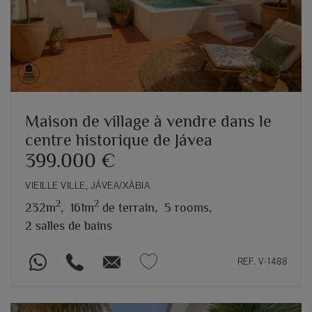
Previous
Next
Maison de village à vendre dans le
centre historique de Jávea
399.000 €
VIEILLE VILLE, JÁVEA/XÀBIA
2
2
232m
,
161m
de terrain,
5 rooms,
2 salles de bains
REF. V-1488