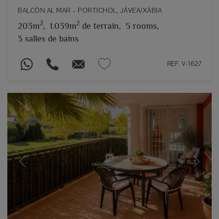
BALCÓN AL MAR – PORTICHOL, JÁVEA/XÀBIA
2
2
203m
,
1.039m
de terrain,
5 rooms,
3 salles de bains
REF. V-1627
Previous
Next