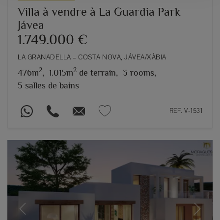
Villa à vendre à La Guardia Park
Jávea
1.749.000 €
LA GRANADELLA – COSTA NOVA, JÁVEA/XÀBIA
2
2
476m
,
1.015m
de terrain,
3 rooms,
5 salles de bains
REF. V-1531
Previous
Next