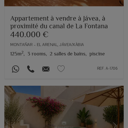
Appartement à vendre à Jávea, à
proximité du canal de La Fontana
440.000 €
MONTAÑAR – EL ARENAL, JÁVEA/XÀBIA
2
125m
,
3 rooms,
2 salles de bains,
piscine
REF. A-1706