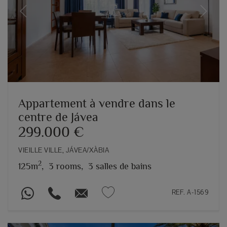
Previous
Next
Appartement à vendre dans le
centre de Jávea
299.000 €
VIEILLE VILLE, JÁVEA/XÀBIA
2
125m
,
3 rooms,
3 salles de bains
REF. A-1569