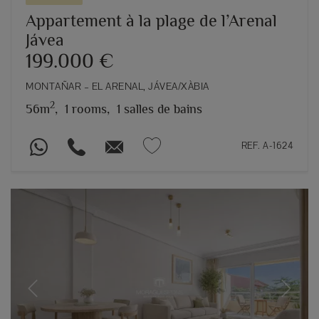
Appartement à la plage de l’Arenal
Jávea
199.000 €
MONTAÑAR – EL ARENAL, JÁVEA/XÀBIA
2
56m
,
1 rooms,
1 salles de bains
REF. A-1624
Previous
Next