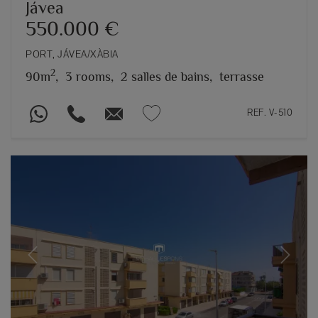
Jávea
550.000 €
PORT, JÁVEA/XÀBIA
2
90m
,
3 rooms,
2 salles de bains,
terrasse
REF. V-510
Previous
Next