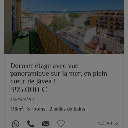
Previous
Next
Dernier étage avec vue
panoramique sur la mer, en plein
cœur de Jávea !
395.000 €
JÁVEA/XÀBIA
2
178m
,
5 rooms,
2 salles de bains
REF. A-1155