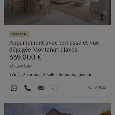
RÉSERVÉ
Appartement avec terrasse et vue
dégagée Montañar I Jávea
339.000 €
JÁVEA/XÀBIA
2
77m
,
2 rooms,
2 salles de bains,
piscine
REF. A-1522