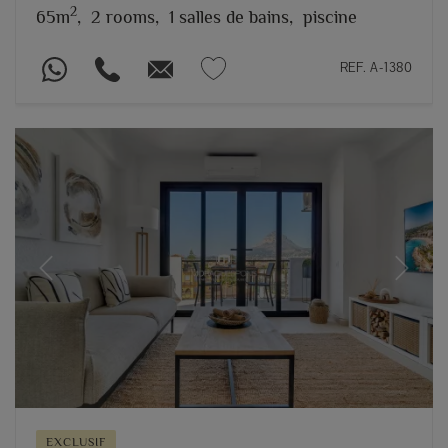
2
65m
,
2 rooms,
1 salles de bains,
piscine
REF. A-1380
Previous
Next
EXCLUSIF