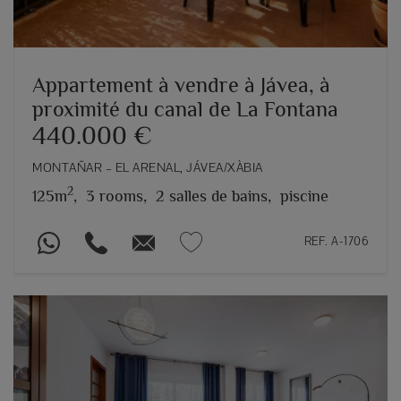
Appartement à vendre à Jávea, à
proximité du canal de La Fontana
440.000 €
MONTAÑAR – EL ARENAL, JÁVEA/XÀBIA
2
125m
,
3 rooms,
2 salles de bains,
piscine
REF. A-1706