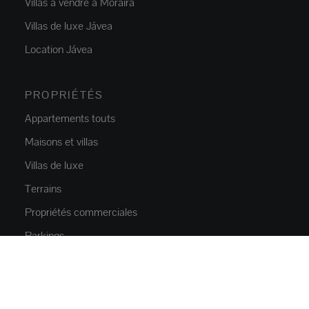
Villas à vendre à Moraira
Villas de luxe Jávea
Location Jávea
PROPRIÉTÉS
Appartements touts
Maisons et villas
Villas de luxe
Terrains
Propriétés commerciales
Parkings
NOUVELLE CONSTRUCTION
Appartements