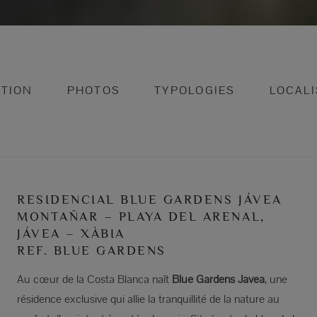
PTION
PHOTOS
TYPOLOGIES
LOCALI
RESIDENCIAL BLUE GARDENS JÁVEA
MONTAÑAR – PLAYA DEL ARENAL,
JÁVEA – XÀBIA
REF. BLUE GARDENS
Au cœur de la Costa Blanca naît
Blue Gardens Jávea
, une
résidence exclusive qui allie la tranquillité de la nature au