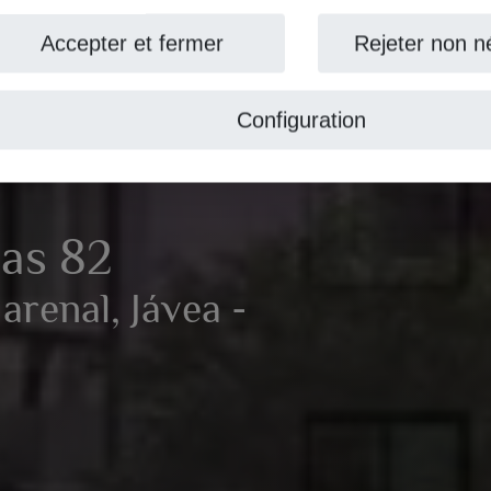
ccepter et fermer
Rejeter non nécess
Configuration
 82
nal, Jávea -