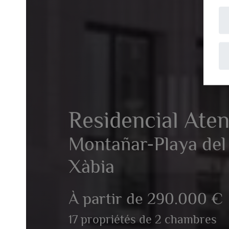
A
Residencial Atenas
Montañar-Playa del are
Xàbia
À partir de 290.000 €
17 propriétés de 2 chambres