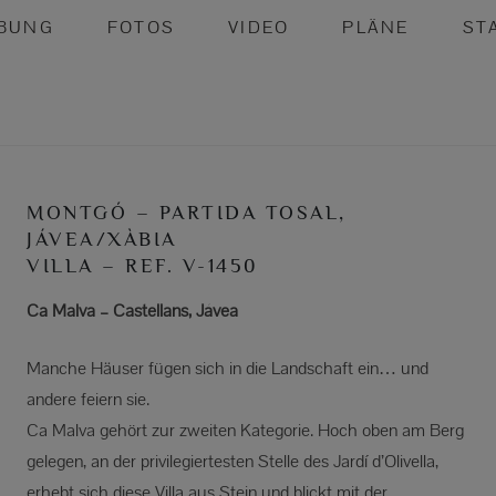
IBUNG
FOTOS
VIDEO
PLÄNE
ST
MONTGÓ – PARTIDA TOSAL,
JÁVEA/XÀBIA
VILLA – REF. V-1450
Ca Malva – Castellans, Jávea
Manche Häuser fügen sich in die Landschaft ein… und
andere feiern sie.
Ca Malva gehört zur zweiten Kategorie. Hoch oben am Berg
gelegen, an der privilegiertesten Stelle des Jardí d’Olivella,
erhebt sich diese Villa aus Stein und blickt mit der