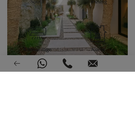
South
Heizung
Klimaanlage
Alarm
Neu oder gebraucht
EPC: In Bearbeitung