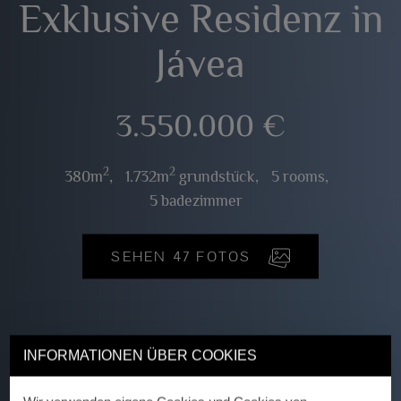
Exklusive Residenz in
Jávea
3.550.000 €
2
2
380m
,
1.732m
grundstück,
5 rooms,
5 badezimmer
SEHEN 47 FOTOS
INFORMATIONEN ÜBER COOKIES