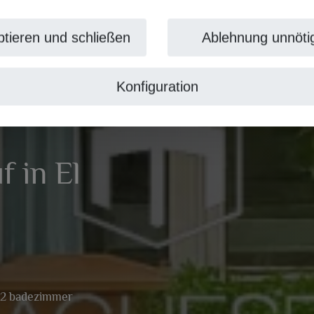
tieren und schließen
Ablehnung unnöti
Konfiguration
f in El
2 badezimmer