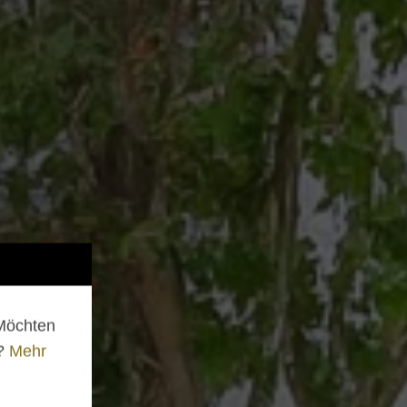
 Möchten
n?
Mehr