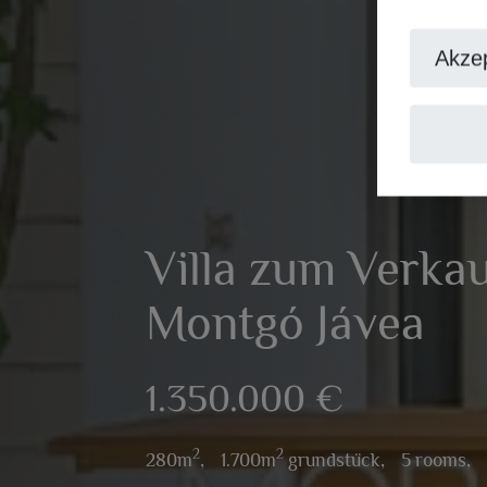
Akzep
Villa zum Verkau
Montgó Jávea
1.350.000 €
2
2
280m
,
1.700m
grundstück,
5 rooms,