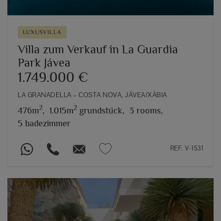
LUXUSVILLA
Villa zum Verkauf in La Guardia
Park Jávea
1.749.000 €
LA GRANADELLA – COSTA NOVA, JÁVEA/XÀBIA
2
2
476m
,
1.015m
grundstück,
3 rooms,
5 badezimmer
REF. V-1531