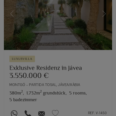
Previous
Next
LUXUSVILLA
Exklusive Residenz in Jávea
3.550.000 €
MONTGÓ – PARTIDA TOSAL, JÁVEA/XÀBIA
2
2
380m
,
1.732m
grundstück,
5 rooms,
5 badezimmer
REF. V-1450