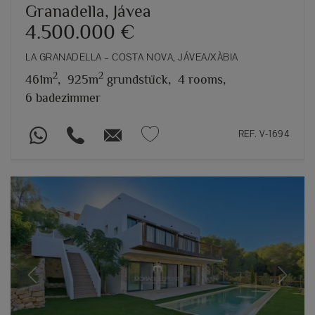
Granadella, Jávea
4.500.000 €
LA GRANADELLA – COSTA NOVA, JÁVEA/XÀBIA
2
2
461m
,
925m
grundstück,
4 rooms,
6 badezimmer
REF. V-1694
Previous
Next