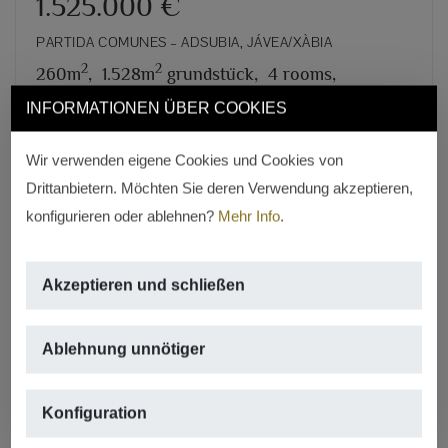
1.525.000 €
PARTIDA COMUNES – ADSUBIA, JÁVEA/XÀBIA
2
2
260m
,
1.528m
grundstück,
4 rooms,
5 badezimmer
INFORMATIONEN ÜBER COOKIES
REF. V-375
Wir verwenden eigene Cookies und Cookies von
Drittanbietern. Möchten Sie deren Verwendung akzeptieren,
konfigurieren oder ablehnen?
Mehr Info
.
Akzeptieren und schließen
Ablehnung unnötiger
Previous
Next
Konfiguration