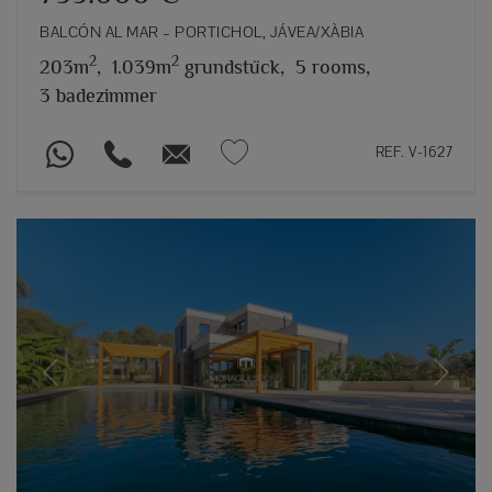
BALCÓN AL MAR – PORTICHOL, JÁVEA/XÀBIA
2
2
203m
,
1.039m
grundstück,
5 rooms,
3 badezimmer
REF. V-1627
Previous
Next