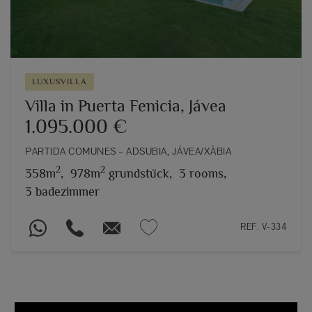
LUXUSVILLA
Villa in Puerta Fenicia, Jávea
1.095.000 €
PARTIDA COMUNES – ADSUBIA, JÁVEA/XÀBIA
2
2
358m
,
978m
grundstück,
3 rooms,
3 badezimmer
REF. V-334