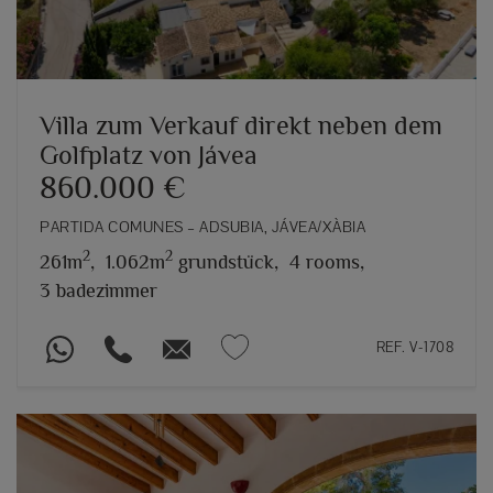
Villa zum Verkauf direkt neben dem
Golfplatz von Jávea
860.000 €
PARTIDA COMUNES – ADSUBIA, JÁVEA/XÀBIA
2
2
261m
,
1.062m
grundstück,
4 rooms,
3 badezimmer
REF. V-1708