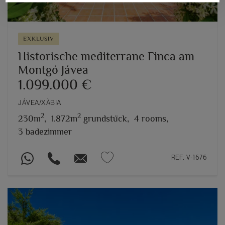
EXKLUSIV
Historische mediterrane Finca am
Montgó Jávea
1.099.000 €
JÁVEA/XÀBIA
2
2
230m
,
1.872m
grundstück,
4 rooms,
3 badezimmer
REF. V-1676