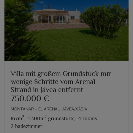
Previous
Next
Villa mit großem Grundstück nur
wenige Schritte vom Arenal –
Strand in Jávea entfernt
750.000 €
MONTAÑAR – EL ARENAL, JÁVEA/XÀBIA
2
2
167m
,
1.300m
grundstück,
4 rooms,
2 badezimmer