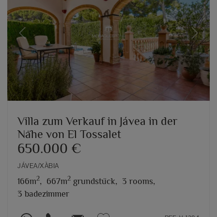
Previous
Next
Villa zum Verkauf in Jávea in der
Nähe von El Tossalet
650.000 €
JÁVEA/XÀBIA
2
2
166m
,
667m
grundstück,
3 rooms,
3 badezimmer