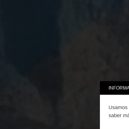
INFORMA
Usamos c
saber má