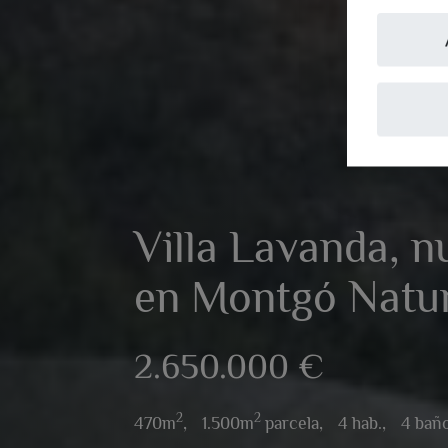
Villa Lavanda, 
en Montgó Natu
2.650.000 €
2
2
470m
,
1.500m
parcela,
4 hab.,
4 bañ