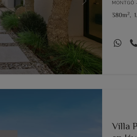
MONTGÓ –
Next
2
380m
,
1
Villa 