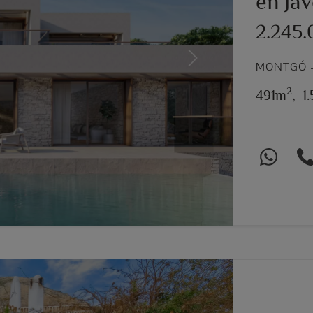
en Já
2.245
Next
MONTGÓ –
2
491m
,
1