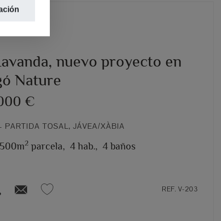
ación
 Lavanda, nuevo proyecto en
ó Nature
.000 €
 PARTIDA TOSAL, JÁVEA/XÀBIA
2
.500m
parcela,
4 hab.,
4 baños
REF. V-203