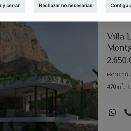
 y cerrar
Rechazar no necesarias
Configur
Villa
Montg
2.650
Next
MONTGÓ –
2
470m
,
1