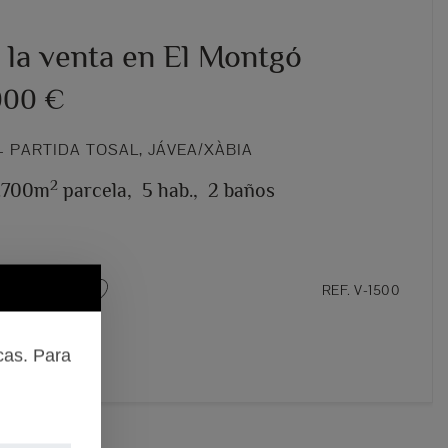
a la venta en El Montgó
000 €
 PARTIDA TOSAL, JÁVEA/XÀBIA
2
1.700m
parcela,
5 hab.,
2 baños
REF. V-1500
cas. Para