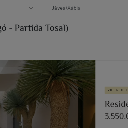
Jávea/Xàbia
ó - Partida Tosal)
VILLA DE L
Reside
3.550