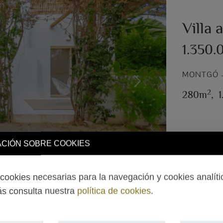
Villa 
1.350.
MONTGÓ –
Next
2
280m
,
CIÓN SOBRE COOKIES
ookies necesarias para la navegación y cookies analíti
s consulta nuestra
política de cookies
.