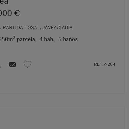
vea
.000 €
 PARTIDA TOSAL, JÁVEA/XÀBIA
2
.550m
parcela,
4 hab.,
5 baños
REF. V-204