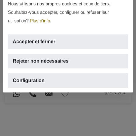
Nous utilisons nos propres cookies et ceux de tiers.
Souhaitez-vous accepter, configurer ou refuser leur
utilisation?
Plus d'info
.
Villa Lavanda, nouveau projet à
Montgó Nature
Accepter et fermer
2.650.000 €
MONTGÓ – PARTIDA TOSAL, JÁVEA/XÀBIA
Rejeter non nécessaires
2
2
470m
,
1.500m
de terrain,
4 rooms,
4 salles de bains
Configuration
REF. V-203