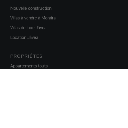
Nouvelle construction
Villas à vendre à Moraira
Villas de luxe Jávea
Location Jávea
PROPRIÉTÉS
Appartements touts
Maisons et villas
Villas de luxe
Terrains
Propriétés commerciales
Parkings