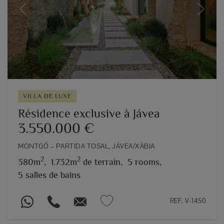
Previous
Next
VILLA DE LUXE
Résidence exclusive à Jávea
3.550.000 €
MONTGÓ – PARTIDA TOSAL, JÁVEA/XÀBIA
2
2
380m
,
1.732m
de terrain,
5 rooms,
5 salles de bains
REF. V-1450