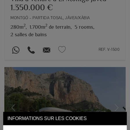
1.350.000 €
MONTGÓ – PARTIDA TOSAL, JÁVEA/XÀBIA
2
2
280m
,
1.700m
de terrain,
5 rooms,
2 salles de bains
REF. V-1500
Previous
Next
INFORMATIONS SUR LES COOKIES