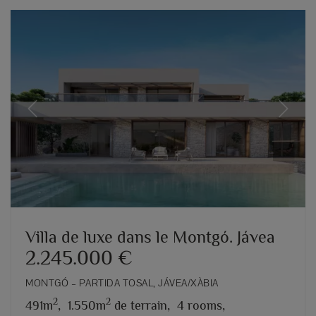
Previous
Next
Villa de luxe dans le Montgó. Jávea
2.245.000 €
MONTGÓ – PARTIDA TOSAL, JÁVEA/XÀBIA
2
2
491m
,
1.550m
de terrain,
4 rooms,