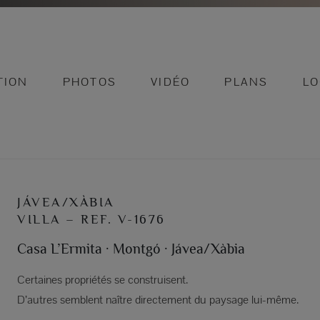
TION
PHOTOS
VIDÉO
PLANS
LO
JÁVEA/XÀBIA
VILLA – REF. V-1676
Casa L’Ermita · Montgó · Jávea/Xàbia
Certaines propriétés se construisent.
D’autres semblent naître directement du paysage lui-même.