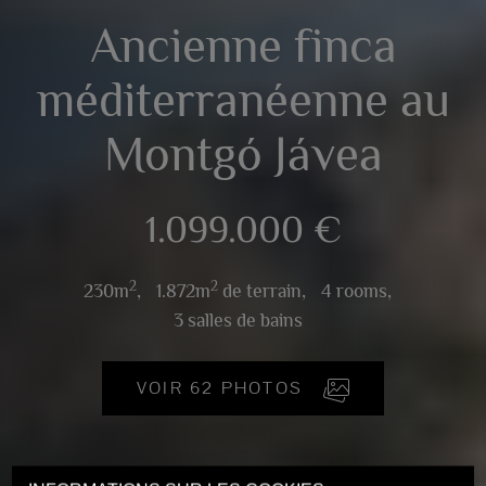
Ancienne finca
méditerranéenne au
Montgó Jávea
1.099.000 €
2
2
230m
,
1.872m
de terrain,
4 rooms,
3 salles de bains
VOIR 62 PHOTOS