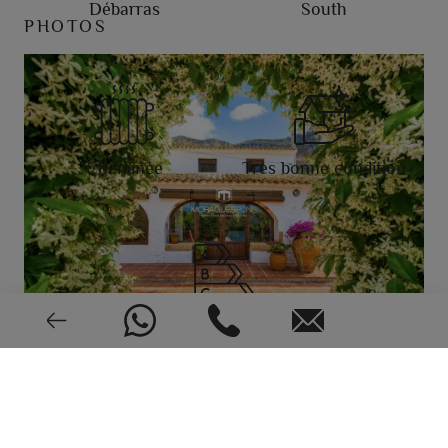
Débarras
South
PHOTOS
Cheminée
Très bonne condition
EPC: En cours