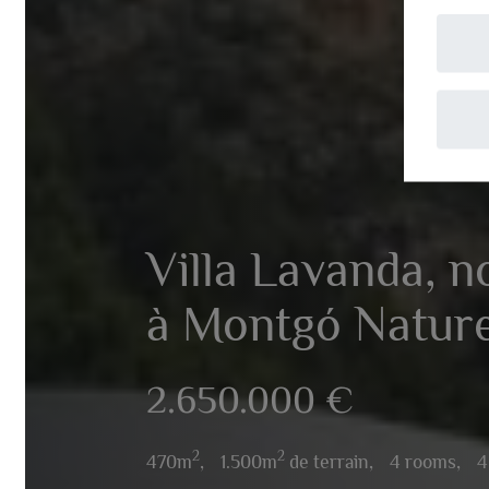
A
Villa Lavanda, no
à Montgó Nature
2.650.000 €
2
2
470m
,
1.500m
de terrain,
4 rooms,
4 sa