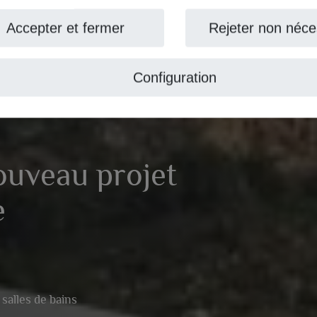
ccepter et fermer
Rejeter non nécess
Configuration
uveau projet
lles de bains