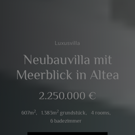
Luxusvilla
Neubauvilla mit
Meerblick in Altea
2.250.000 €
2
2
607m
,
1.383m
grundstück,
4 rooms,
6 badezimmer