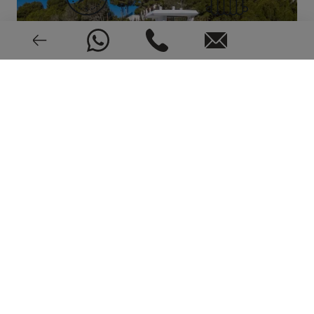
East, West
Fußboden
Aerothermische
Alarm
Video intercom
Neu oder gebraucht