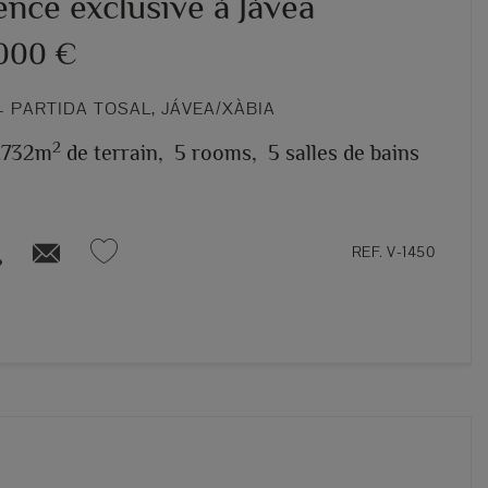
nce exclusive à Jávea
.000 €
 PARTIDA TOSAL, JÁVEA/XÀBIA
2
.732m
de terrain,
5 rooms,
5 salles de bains
REF. V-1450