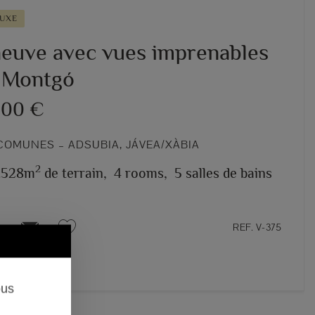
LUXE
 neuve avec vues imprenables
e Montgó
000 €
COMUNES – ADSUBIA, JÁVEA/XÀBIA
2
1.528m
de terrain,
4 rooms,
5 salles de bains
REF. V-375
ous