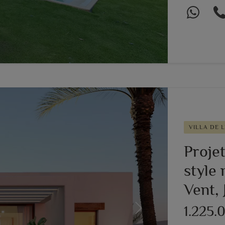
VILLA DE 
Projet
style 
Vent, 
1.225.
Next