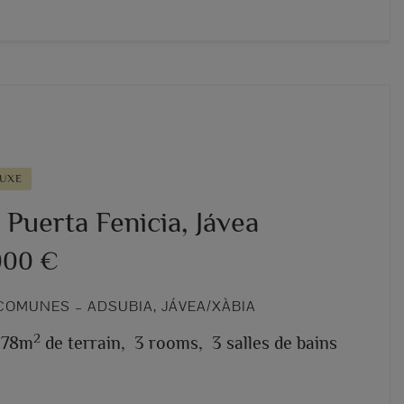
LUXE
à Puerta Fenicia, Jávea
000 €
COMUNES – ADSUBIA, JÁVEA/XÀBIA
2
978m
de terrain,
3 rooms,
3 salles de bains