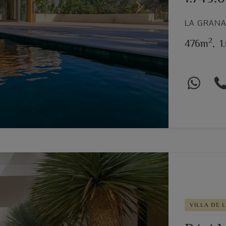
Next
LA GRANA
2
476m
,
1
VILLA DE 