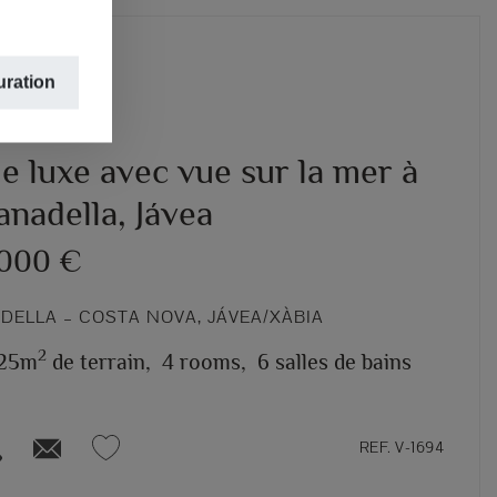
uration
LUXE
de luxe avec vue sur la mer à
nadella, Jávea
.000 €
DELLA – COSTA NOVA, JÁVEA/XÀBIA
2
25m
de terrain,
4 rooms,
6 salles de bains
REF. V-1694