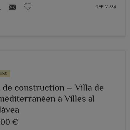
REF. V-334
LUXE
 de construction – Villa de
méditerranéen à Villes al
Jávea
000 €