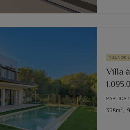
VILLA DE 
Villa 
1.095.
PARTIDA 
Next
2
358m
,