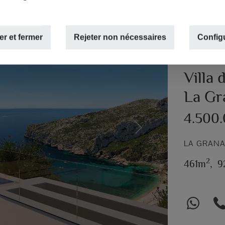
r et fermer
Rejeter non nécessaires
Config
VILLA DE 
Villa 
La Gra
4.500
Next
LA GRANA
2
461m
,
9