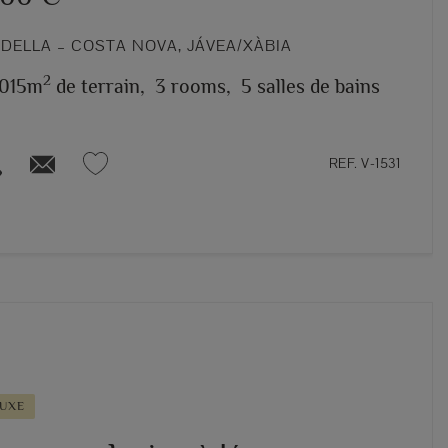
DELLA – COSTA NOVA, JÁVEA/XÀBIA
2
.015m
de terrain,
3 rooms,
5 salles de bains
REF. V-1531
LUXE