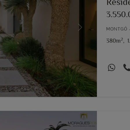
Réside
3.550
MONTGÓ –
Next
2
380m
,
1