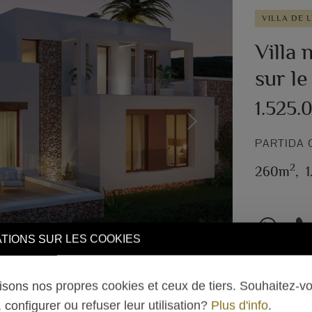
VILLA DE 
Villa
sur l
1.525.
Next
PARTIDA 
2
260m
,
TIONS SUR LES COOKIES
lisons nos propres cookies et ceux de tiers. Souhaitez-v
 configurer ou refuser leur utilisation?
Plus d'info
.