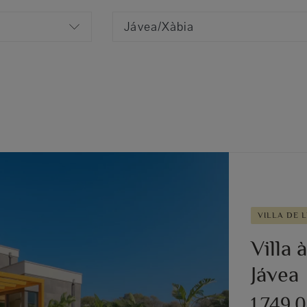
Jávea/Xàbia
VILLA DE 
Villa 
Jávea
1.749.