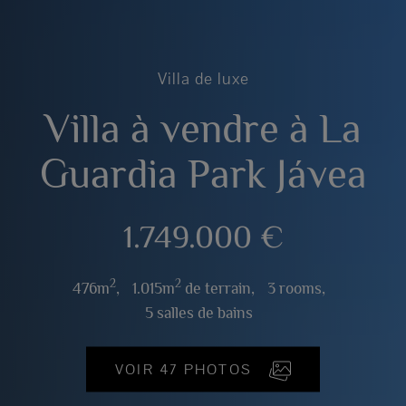
Villa de luxe
Villa à vendre à La
Guardia Park Jávea
1.749.000 €
2
2
476m
,
1.015m
de terrain,
3 rooms,
5 salles de bains
VOIR 47 PHOTOS