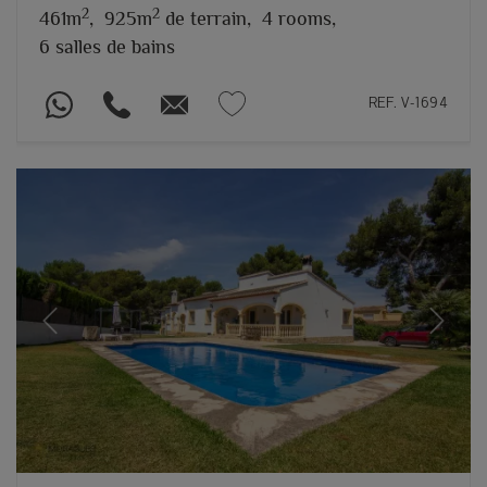
2
2
461m
,
925m
de terrain,
4 rooms,
6 salles de bains
REF. V-1694
Previous
Next