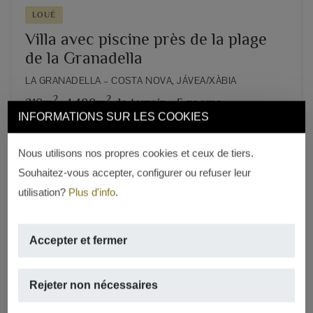
LOUÉ
Villa avec piscine près de la plage
de la Granadella
LA GRANADELLA – COSTA NOVA, JÁVEA/XÀBIA
2
2
210m
,
1.400m
de terrain,
5 rooms,
INFORMATIONS SUR LES COOKIES
3 salles de bains
Nous utilisons nos propres cookies et ceux de tiers.
REF. V-130
Souhaitez-vous accepter, configurer ou refuser leur
utilisation?
Plus d'info
.
Accepter et fermer
Rejeter non nécessaires