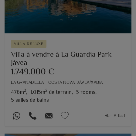
VILLA DE LUXE
Villa à vendre à La Guardia Park
Jávea
1.749.000 €
LA GRANADELLA – COSTA NOVA, JÁVEA/XÀBIA
2
2
476m
,
1.015m
de terrain,
3 rooms,
5 salles de bains
REF. V-1531