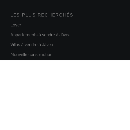
LES PLUS RECHERCHÉS
Loyer
Appartements à vendre à Jávea
Villas à vendre à Jávea
Nouvelle construction
Villas à vendre à Moraira
Villas de luxe Jávea
Location Jávea
PROPRIÉTÉS
Appartements touts
Maisons et villas