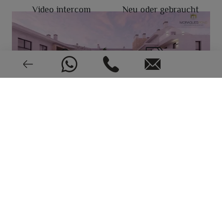
Video intercom
Neu oder gebraucht
2024
EPC: In Bearbeitung