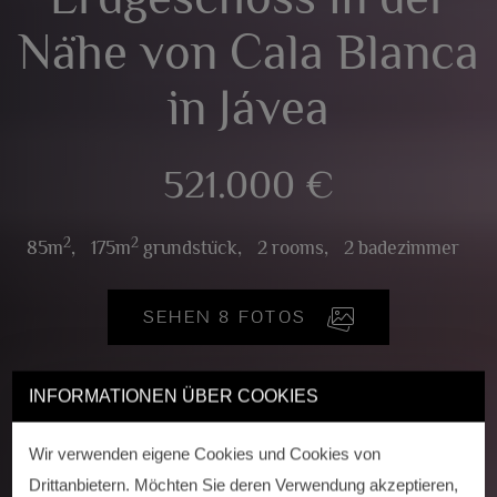
Nähe von Cala Blanca
in Jávea
521.000 €
2
2
85m
,
175m
grundstück,
2 rooms,
2 badezimmer
SEHEN 8 FOTOS
INFORMATIONEN ÜBER COOKIES
Wir verwenden eigene Cookies und Cookies von
Drittanbietern. Möchten Sie deren Verwendung akzeptieren,