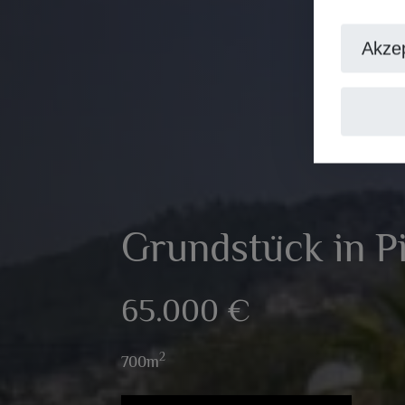
Akzep
Grundstück in P
65.000 €
2
700m