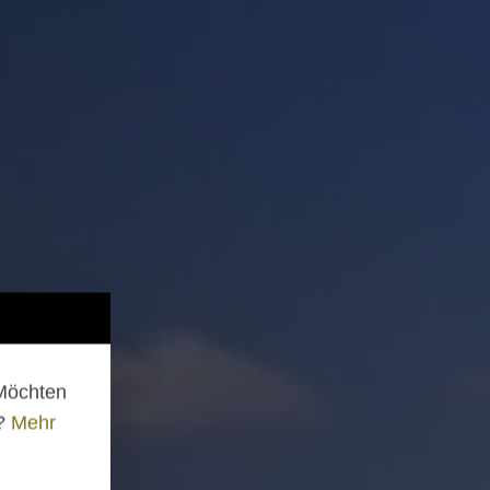
 Möchten
n?
Mehr