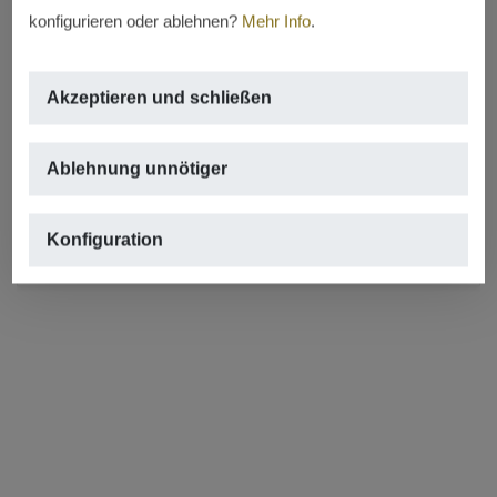
konfigurieren oder ablehnen?
Mehr Info
.
GEMIETET
Verkaufsfläche im Einkaufszentrum
Akzeptieren und schließen
Javea zu verkaufen
MONTAÑAR – EL ARENAL, JÁVEA/XÀBIA
Ablehnung unnötiger
2
58m
,
1 badezimmer
Konfiguration
REF. LC-122