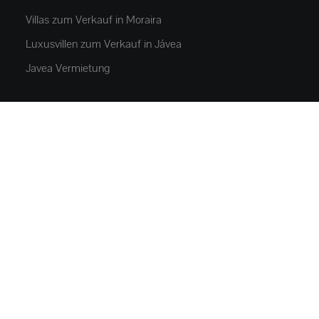
Villas zum Verkauf in Moraira
Luxusvillen zum Verkauf in Jávea
Javea Vermietung
IMMOBILIEN
Appartements und Wohnungen
Häuser und villas
Luxusvillen
Parzellen
Gewerbeimmobilien
Parken
NEUBAU