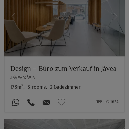
Previous
Next
Design – Büro zum Verkauf in Jávea
JÁVEA/XÀBIA
2
173m
,
5 rooms,
2 badezimmer
REF. LC-1674