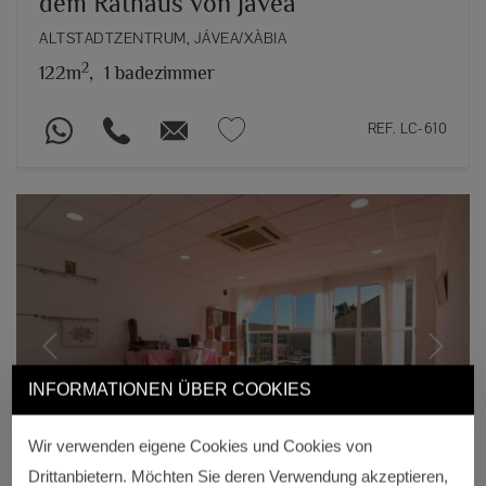
dem Rathaus von Jávea
ALTSTADTZENTRUM, JÁVEA/XÀBIA
2
122m
,
1 badezimmer
REF. LC-610
Previous
Next
INFORMATIONEN ÜBER COOKIES
Wir verwenden eigene Cookies und Cookies von
Drittanbietern. Möchten Sie deren Verwendung akzeptieren,