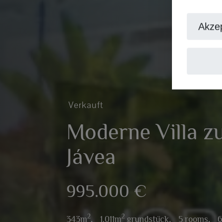
Akzep
Verkauft
Moderne Villa z
Jávea
995.000 €
2
2
343m
,
1.011m
grundstück,
5 rooms,