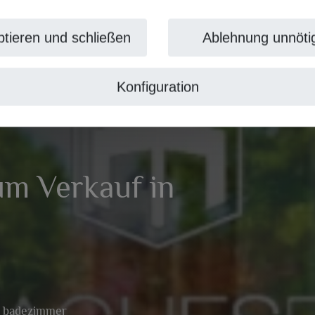
tieren und schließen
Ablehnung unnöti
Konfiguration
um Verkauf in
6 badezimmer