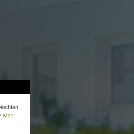
 Möchten
n?
Mehr