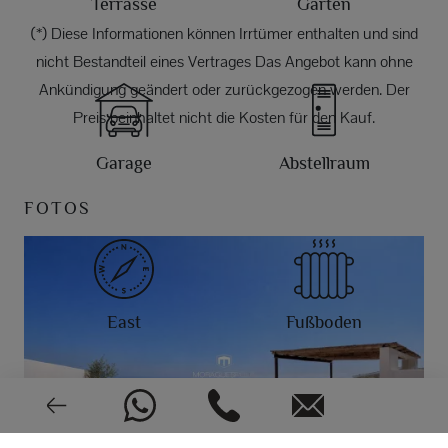
Terrasse
Garten
(*) Diese Informationen können Irrtümer enthalten und sind
nicht Bestandteil eines Vertrages Das Angebot kann ohne
Ankündigung geändert oder zurückgezogen werden. Der
Preis beinhaltet nicht die Kosten für den Kauf.
Garage
Abstellraum
FOTOS
East
Fußboden