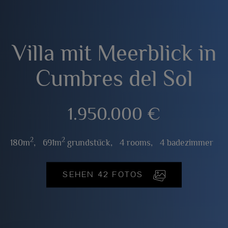
Villa mit Meerblick in
Cumbres del Sol
1.950.000 €
2
2
180m
,
691m
grundstück,
4 rooms,
4 badezimmer
SEHEN 42 FOTOS