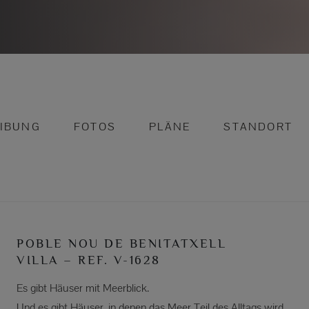
IBUNG
FOTOS
PLÄNE
STANDORT
POBLE NOU DE BENITATXELL
VILLA – REF. V-1628
Es gibt Häuser mit Meerblick.
Und es gibt Häuser, in denen das Meer Teil des Alltags wird.