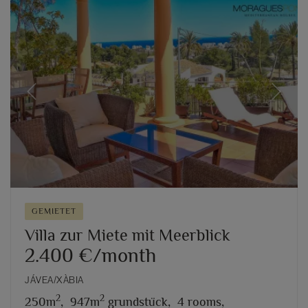
Previous
Next
GEMIETET
Villa zur Miete mit Meerblick
2.400 €/month
JÁVEA/XÀBIA
2
2
250m
,
947m
grundstück,
4 rooms,