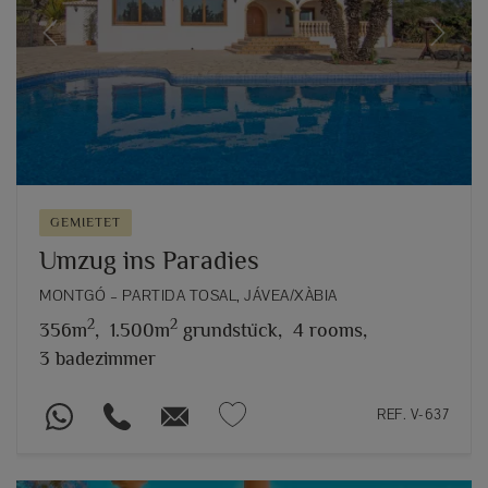
Previous
Next
GEMIETET
Umzug ins Paradies
MONTGÓ – PARTIDA TOSAL, JÁVEA/XÀBIA
2
2
356m
,
1.500m
grundstück,
4 rooms,
3 badezimmer
REF. V-637