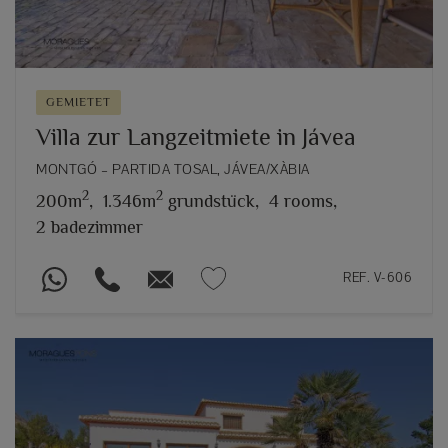
GEMIETET
Villa zur Langzeitmiete in Jávea
MONTGÓ – PARTIDA TOSAL, JÁVEA/XÀBIA
2
2
200m
,
1.346m
grundstück,
4 rooms,
2 badezimmer
REF. V-606