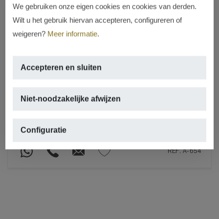
We gebruiken onze eigen cookies en cookies van derden.
Wilt u het gebruik hiervan accepteren, configureren of
weigeren?
Meer informatie
.
GEHUURD
Accepteren en sluiten
Bungalow in de haven van Javea –
appartementen te huur
Niet-noodzakelijke afwijzen
HAVEN, JÁVEA/XÀBIA
2
132m
,
4 kamers,
2 badkamers,
zwembad
Configuratie
REF. A-654