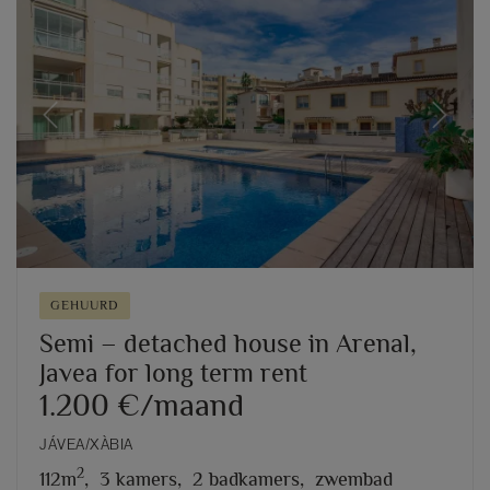
Previous
Next
GEHUURD
Semi – detached house in Arenal,
Javea for long term rent
1.200 €/maand
JÁVEA/XÀBIA
2
112m
,
3 kamers,
2 badkamers,
zwembad