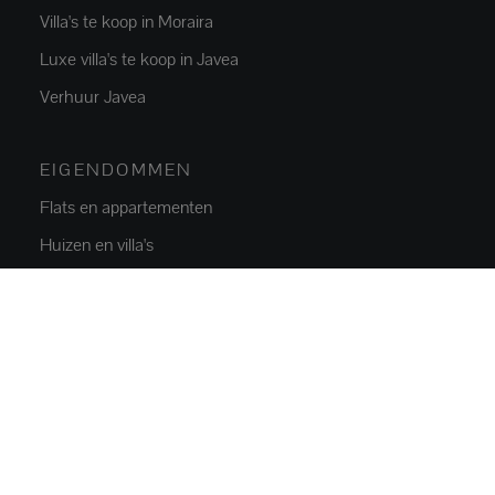
Villa's te koop in Moraira
Luxe villa's te koop in Javea
Verhuur Javea
EIGENDOMMEN
Flats en appartementen
Huizen en villa's
Luxe villa's
Percelen
Commercieel vastgoed
Parkeerplaatsen
NIEUWBOUW