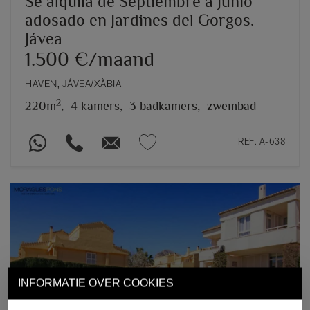
Se alquila de Septiembre a Junio
adosado en Jardines del Gorgos.
Jávea
1.500 €/maand
HAVEN, JÁVEA/XÀBIA
2
220m
,
4 kamers,
3 badkamers,
zwembad
REF. A-638
INFORMATIE OVER COOKIES
Previous
Next