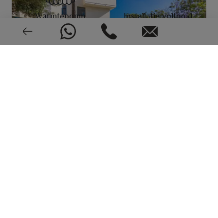
Warmtepomp
Installatie voltooid
Goede staat
EPC: In behandeling