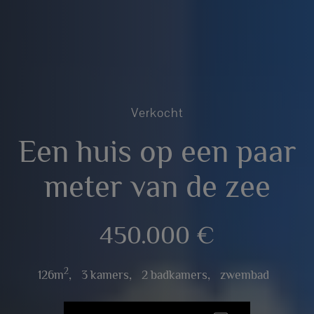
Verkocht
Een huis op een paar
meter van de zee
450.000 €
2
126m
,
3 kamers,
2 badkamers,
zwembad