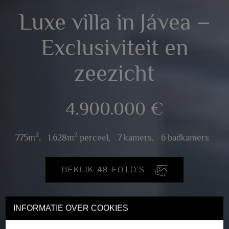
​​​​​​​Luxe villa in Jávea –
Exclusiviteit en
zeezicht
4.900.000 €
2
2
775m
,
1.628m
perceel,
7 kamers,
6 badkamers
BEKIJK 48 FOTO'S
INFORMATIE OVER COOKIES