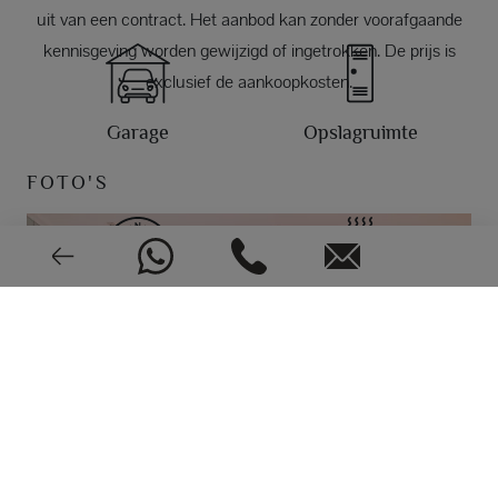
uit van een contract. Het aanbod kan zonder voorafgaande
kennisgeving worden gewijzigd of ingetrokken. De prijs is
exclusief de aankoopkosten.
Garage
Opslagruimte
FOTO'S
Zuid
Vloer
Airconditioning
Video-intercom