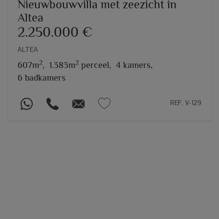
Nieuwbouwvilla met zeezicht in
Altea
2.250.000 €
ALTEA
2
2
607m
,
1.383m
perceel,
4 kamers,
6 badkamers
REF. V-129