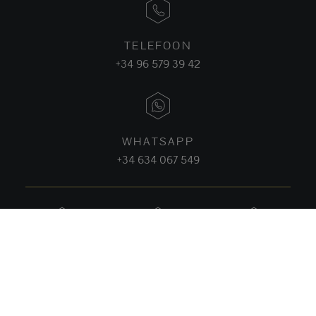
TELEFOON
+34 96 579 39 42
WHATSAPP
+34 634 067 549
FACEBOOK
INSTAGRAM
LINKEDIN