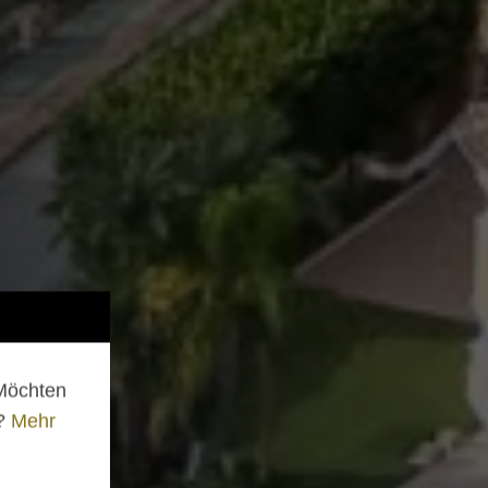
 Möchten
n?
Mehr