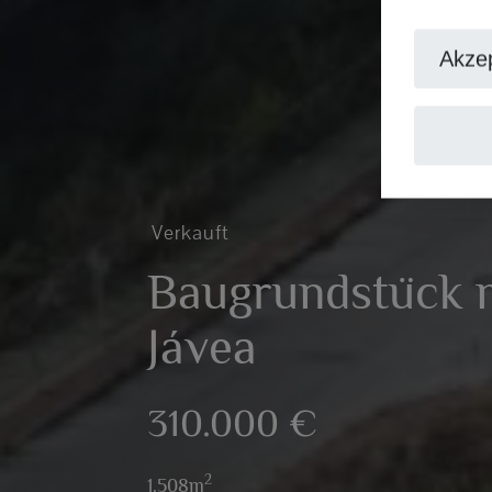
Akzep
Verkauft
Baugrundstück mi
Jávea
310.000 €
2
1.508m