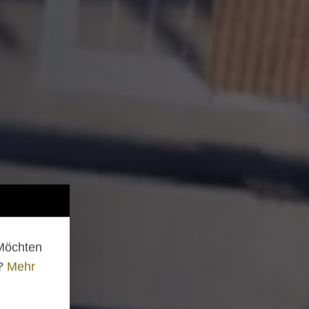
 Möchten
n?
Mehr