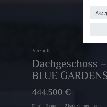
Akzep
Verkauft
Dachgeschoss –
BLUE GARDENS
444.500 €
2
121m
,
3 rooms,
2 badezimmer,
pool