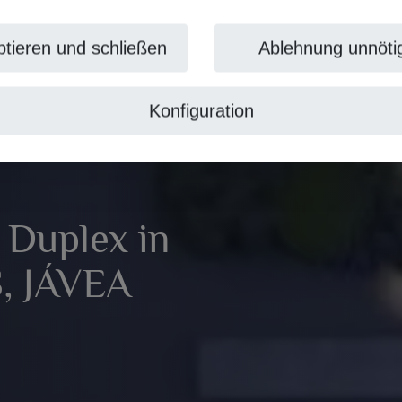
tieren und schließen
Ablehnung unnöti
Konfiguration
 Duplex in
, JÁVEA