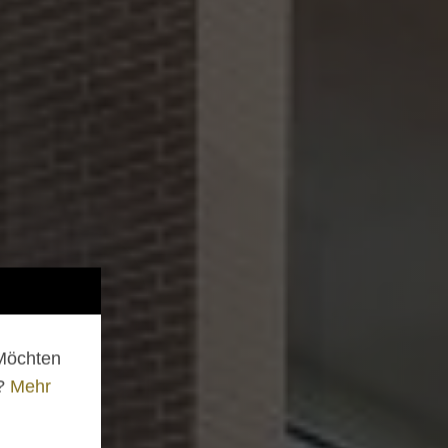
 Möchten
n?
Mehr