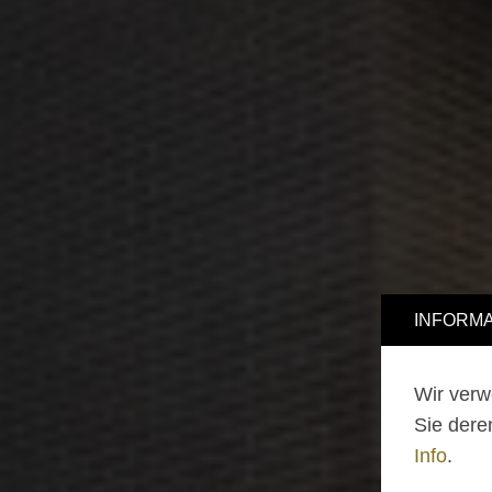
INFORMA
Wir verw
Sie dere
Info
.