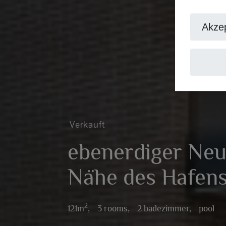
Akzep
Verkauft
ebenerdiger Neu
Nähe des Hafens
2
121m
,
3 rooms,
2 badezimmer,
pool