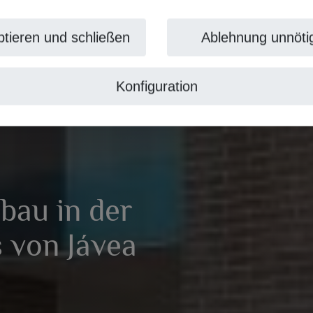
tieren und schließen
Ablehnung unnöti
Konfiguration
bau in der
 von Jávea