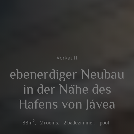
Verkauft
ebenerdiger Neubau
in der Nähe des
Hafens von Jávea
2
88m
,
2 rooms,
2 badezimmer,
pool