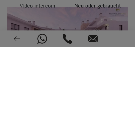
Video intercom
Neu oder gebraucht
2024
EPC: In Bearbeitung