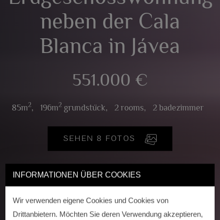
neben der Cala
Blanca in Jávea
551.000 €
2
2
85m
,
196m
grundstück,
2 rooms,
2 badezimmer
SEHEN 8 FOTOS
INFORMATIONEN ÜBER COOKIES
Wir verwenden eigene Cookies und Cookies von
Drittanbietern. Möchten Sie deren Verwendung akzeptieren,